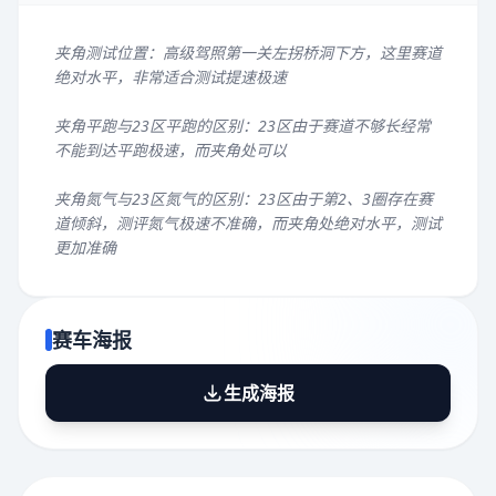
夹角测试位置：高级驾照第一关左拐桥洞下方，这里赛道
绝对水平，非常适合测试提速极速
夹角平跑与23区平跑的区别：23区由于赛道不够长经常
不能到达平跑极速，而夹角处可以
夹角氮气与23区氮气的区别：23区由于第2、3圈存在赛
道倾斜，测评氮气极速不准确，而夹角处绝对水平，测试
更加准确
赛车海报
生成海报