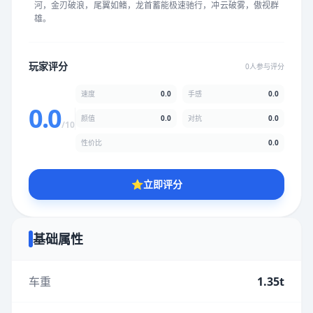
河，金刃破浪，尾翼如鳍，龙首蓄能极速驰行，冲云破雾，傲视群
★
★
★
★
★
★
★
★
★
★
雄。
颜值
5.0分
玩家评分
0人参与评分
★
★
★
★
★
★
★
★
★
★
速度
0.0
手感
0.0
0.0
颜值
0.0
对抗
0.0
/10
性价比
5.0分
性价比
0.0
★
★
★
★
★
★
★
★
★
★
⭐
立即评分
* 综合评分为玩家评分结果，速度占比0%，手感占比0%，对抗占
比0%，性价比占比0%，颜值占比0%
基础属性
提交评分
车重
1.35t