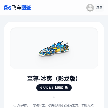
飞车
图鉴
菜单
×
评价赛车
速度
5.0分
★
★
★
★
★
★
★
★
★
★
至尊-冰夷（影龙版）
对抗
5.0分
GRADE: S【皮肤】级
★
★
★
★
★
★
★
★
★
★
“
玄元聚神体，一念渡众生，冰夷汲取昆仑混沌之力，宰酌海滨江
手感
5.0分