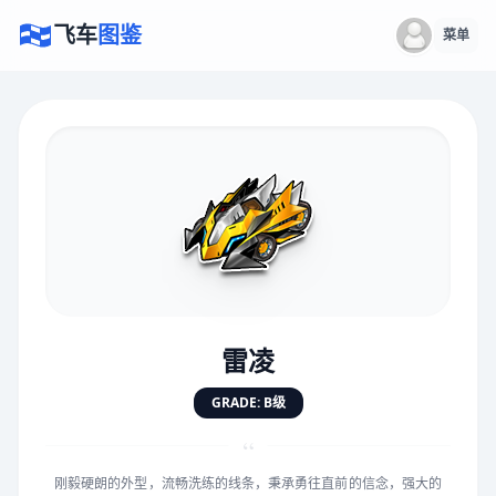
飞车
图鉴
菜单
×
评价赛车
速度
5.0分
★
★
★
★
★
★
★
★
★
★
雷凌
对抗
5.0分
GRADE: B级
★
★
★
★
★
★
★
★
★
★
“
刚毅硬朗的外型，流畅洗练的线条，秉承勇往直前的信念，强大的
手感
5.0分