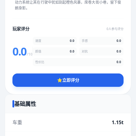
动力系统让其在行驶中犹如刮起橙色风暴，席卷大街小巷，留下俊
★
★
★
★
★
★
★
★
★
★
朗身影。
颜值
5.0分
玩家评分
0人参与评分
★
★
★
★
★
★
★
★
★
★
速度
0.0
手感
0.0
0.0
颜值
0.0
对抗
0.0
/10
性价比
5.0分
性价比
0.0
★
★
★
★
★
★
★
★
★
★
⭐
立即评分
* 综合评分为玩家评分结果，速度占比0%，手感占比0%，对抗占
比0%，性价比占比0%，颜值占比0%
基础属性
提交评分
车重
1.15t