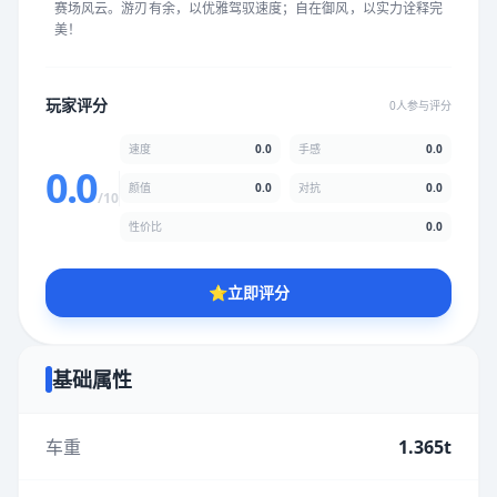
赛场风云。游刃有余，以优雅驾驭速度；自在御风，以实力诠释完
★
★
★
★
★
★
★
★
★
★
美！
颜值
5.0分
玩家评分
0人参与评分
★
★
★
★
★
★
★
★
★
★
速度
0.0
手感
0.0
0.0
颜值
0.0
对抗
0.0
/10
性价比
5.0分
性价比
0.0
★
★
★
★
★
★
★
★
★
★
⭐
立即评分
* 综合评分为玩家评分结果，速度占比0%，手感占比0%，对抗占
比0%，性价比占比0%，颜值占比0%
基础属性
提交评分
车重
1.365t