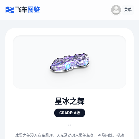
飞车
图鉴
菜单
×
评价赛车
速度
5.0分
★
★
★
★
★
★
★
★
★
★
星冰之舞
对抗
5.0分
GRADE: A级
★
★
★
★
★
★
★
★
★
★
“
冰雪之美浸入赛车肌理，天光涌动融入柔美车身。冰晶闪烁，搅动
手感
5.0分