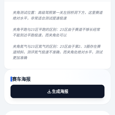
夹角测试位置：高级驾照第一关左拐桥洞下方，这里赛道
绝对水平，非常适合测试提速极速
夹角平跑与23区平跑的区别：23区由于赛道不够长经常
不能到达平跑极速，而夹角处可以
夹角氮气与23区氮气的区别：23区由于第2、3圈存在赛
道倾斜，测评氮气极速不准确，而夹角处绝对水平，测试
更加准确
赛车海报
生成海报