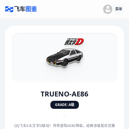
飞车
图鉴
菜单
×
评价赛车
速度
5.0分
★
★
★
★
★
★
★
★
★
★
TRUENO-AE86
对抗
5.0分
GRADE: A级
★
★
★
★
★
★
★
★
★
★
“
QQ飞车X头文字D联动！传奇座驾AE86降临，经典涂装配合优雅
手感
5.0分