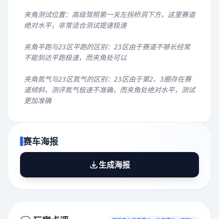
夹角测试位置：高级驾照第一关左拐桥洞下方，这里赛道
绝对水平，非常适合测试提速极速
夹角平跑与23区平跑的区别：23区由于赛道不够长经常
不能到达平跑极速，而夹角处可以
夹角氮气与23区氮气的区别：23区由于第2、3圈存在赛
道倾斜，测评氮气极速不准确，而夹角处绝对水平，测试
更加准确
赛车海报
生成海报