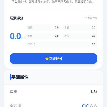
的车身曲线，彰显速度的美学，驰骋于秋名山上，尽享极速之旅。
★
★
★
★
★
★
★
★
★
★
玩家评分
0人参与评分
颜值
5.0分
速度
0.0
手感
0.0
★
★
★
★
★
★
★
★
★
★
0.0
颜值
0.0
对抗
0.0
/10
性价比
0.0
性价比
5.0分
★
★
★
★
★
★
★
★
★
★
⭐
立即评分
* 综合评分为玩家评分结果，速度占比0%，手感占比0%，对抗占
比0%，性价比占比0%，颜值占比0%
基础属性
提交评分
车重
1.3t
宝石槽