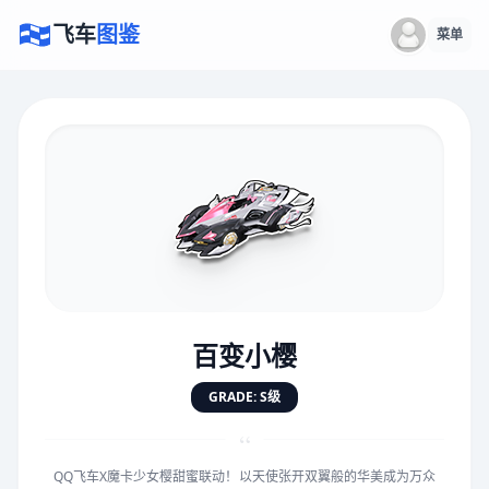
飞车
图鉴
菜单
×
评价赛车
速度
5.0分
★
★
★
★
★
★
★
★
★
★
百变小樱
对抗
5.0分
GRADE: S级
★
★
★
★
★
★
★
★
★
★
“
QQ飞车X魔卡少女樱甜蜜联动！以天使张开双翼般的华美成为万众
手感
5.0分