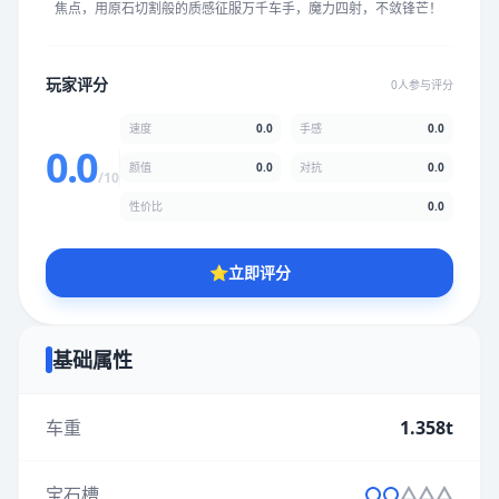
焦点，用原石切割般的质感征服万千车手，魔力四射，不敛锋芒！
★
★
★
★
★
★
★
★
★
★
玩家评分
0人参与评分
颜值
5.0分
速度
0.0
手感
0.0
★
★
★
★
★
★
★
★
★
★
0.0
颜值
0.0
对抗
0.0
/10
性价比
0.0
性价比
5.0分
★
★
★
★
★
★
★
★
★
★
⭐
立即评分
* 综合评分为玩家评分结果，速度占比0%，手感占比0%，对抗占
比0%，性价比占比0%，颜值占比0%
基础属性
提交评分
车重
1.358t
宝石槽