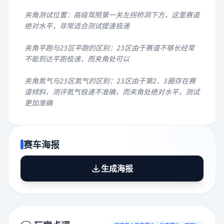
夹角测试位置：高级驾照第一关左拐桥洞下方，这里赛道
绝对水平，非常适合测试提速极速
夹角平跑与23区平跑的区别：23区由于赛道不够长经常
不能到达平跑极速，而夹角处可以
夹角氮气与23区氮气的区别：23区由于第2、3圈存在赛
道倾斜，测评氮气极速不准确，而夹角处绝对水平，测试
更加准确
赛车海报
生成海报