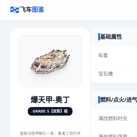
飞车
图鉴
基础属性
×
评价赛车
车重
宝石槽
速度
5.0分
★
★
★
★
★
★
★
★
★
★
爆天甲-奥丁
燃料/点火/进
对抗
5.0分
GRADE: S【皮肤】级
★
★
★
★
★
★
★
★
★
★
满改燃料时长
“
金刚与铠甲融汇一身，携奥丁劲力冲
手感
5.0分
满改燃料强度