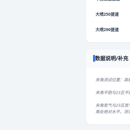
大喷250提速
大喷290提速
数据说明/补充
夹角测试位置：高
夹角平跑与23区
夹角氮气与23区氮
角处绝对水平，测