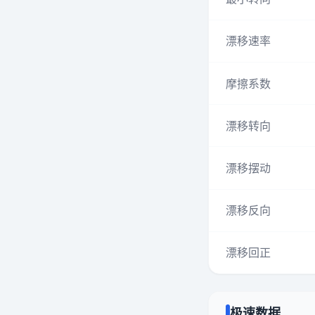
漂移速率
摩擦系数
漂移转向
漂移摆动
漂移反向
漂移回正
极速数据