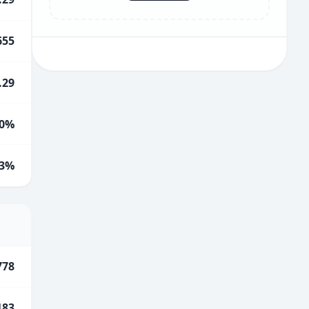
655
.29
0%
.3%
778
183