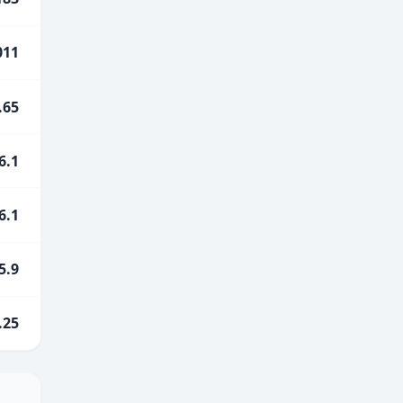
011
.65
6.1
6.1
5.9
.25