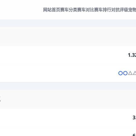
网站首页
赛车分类
赛车对比
赛车排行
对抗评级
宠
1.3
气
3
6