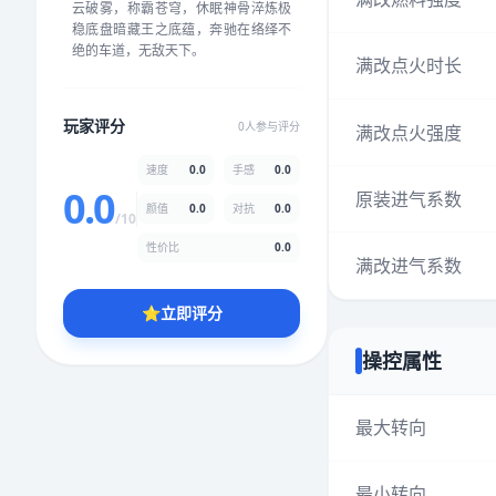
云破雾，称霸苍穹，休眠神骨淬炼极
★
★
★
★
★
★
★
★
★
★
稳底盘暗藏王之底蕴，奔驰在络绎不
绝的车道，无敌天下。
满改点火时长
颜值
5.0分
玩家评分
0人参与评分
满改点火强度
★
★
★
★
★
★
★
★
★
★
速度
0.0
手感
0.0
0.0
原装进气系数
颜值
0.0
对抗
0.0
性价比
5.0分
/10
★
★
★
★
★
★
★
★
★
★
性价比
0.0
满改进气系数
⭐
立即评分
* 综合评分为玩家评分结果，速度占比0%，手感占比0%，对抗占比
0%，性价比占比0%，颜值占比0%
操控属性
提交评分
最大转向
最小转向