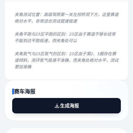
夹角测试位置：高级驾照第一关左拐桥洞下方，这里赛道
绝对水平，非常适合测试提速极速
夹角平跑与23区平跑的区别：23区由于赛道不够长经常
不能到达平跑极速，而夹角处可以
夹角氮气与23区氮气的区别：23区由于第2、3圈存在赛
道倾斜，测评氮气极速不准确，而夹角处绝对水平，测试
更加准确
赛车海报
生成海报