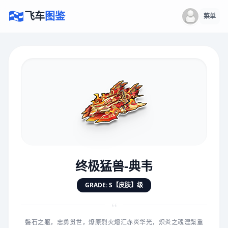
飞车
图鉴
菜单
×
评价赛车
速度
5.0分
★
★
★
★
★
★
★
★
★
★
终极猛兽-典韦
对抗
5.0分
GRADE: S【皮肤】级
★
★
★
★
★
★
★
★
★
★
“
磐石之躯，忠勇贯世，燎原烈火熔汇赤炎华光，炽炎之魂涅槃重
手感
5.0分