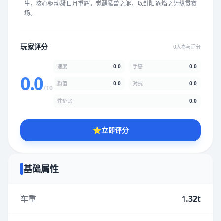
生，核心驱动凝日月重辉，觉醒猛兽之躯，以封阳逐焰之势纵贯赛
★
★
★
★
★
★
★
★
★
★
场。
颜值
5.0分
玩家评分
0人参与评分
★
★
★
★
★
★
★
★
★
★
速度
0.0
手感
0.0
0.0
颜值
0.0
对抗
0.0
/10
性价比
5.0分
性价比
0.0
★
★
★
★
★
★
★
★
★
★
⭐
立即评分
* 综合评分为玩家评分结果，速度占比0%，手感占比0%，对抗占
比0%，性价比占比0%，颜值占比0%
基础属性
提交评分
车重
1.32t