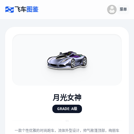
飞车
图鉴
菜单
×
评价赛车
速度
5.0分
★
★
★
★
★
★
★
★
★
★
月光女神
对抗
5.0分
GRADE: A级
★
★
★
★
★
★
★
★
★
★
“
一款个性优雅的时尚跑车，流体外型设计，帅气敞篷顶部，绚丽车
手感
5.0分