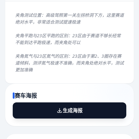
夹角测试位置：高级驾照第一关左拐桥洞下方，这里赛道
绝对水平，非常适合测试提速极速
夹角平跑与23区平跑的区别：23区由于赛道不够长经常
不能到达平跑极速，而夹角处可以
夹角氮气与23区氮气的区别：23区由于第2、3圈存在赛
道倾斜，测评氮气极速不准确，而夹角处绝对水平，测试
更加准确
赛车海报
生成海报