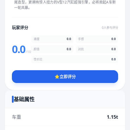
尾造型，更拥有惊人扭力的V型12汽缸超强引擎，必将掀起A车新
★
★
★
★
★
★
★
★
★
★
一轮风暴。
颜值
5.0分
玩家评分
0人参与评分
★
★
★
★
★
★
★
★
★
★
速度
0.0
手感
0.0
0.0
颜值
0.0
对抗
0.0
/10
性价比
5.0分
性价比
0.0
★
★
★
★
★
★
★
★
★
★
⭐
立即评分
* 综合评分为玩家评分结果，速度占比0%，手感占比0%，对抗占
比0%，性价比占比0%，颜值占比0%
基础属性
提交评分
车重
1.15t