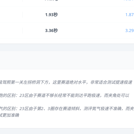
1.93秒
1.8
3.36秒
3.2
级驾照第一关左拐桥洞下方，这里赛道绝对水平，非常适合测试提速极速
平跑的区别：23区由于赛道不够长经常不能到达平跑极速，而夹角处可以
气的区别：23区由于第2、3圈存在赛道倾斜，测评氮气极速不准确，而夹
试更加准确