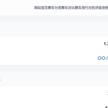
网站首页
赛车分类
赛车对比
赛车排行
对抗评级
宠
1.
气
6