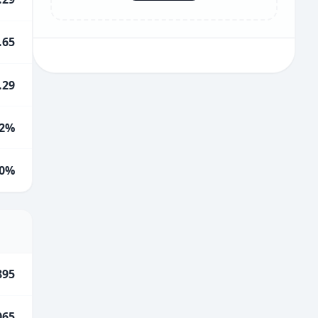
.65
.29
2%
0%
895
065