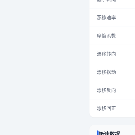
漂移速率
摩擦系数
漂移转向
漂移摆动
漂移反向
漂移回正
极速数据