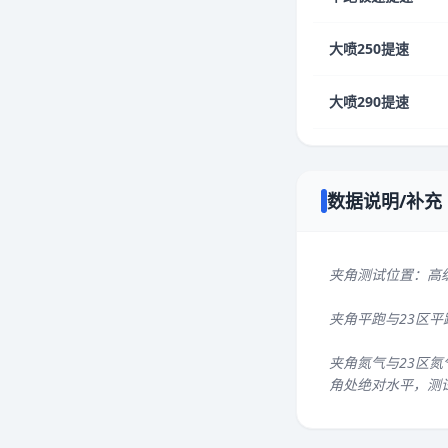
大喷250提速
大喷290提速
数据说明/补充
夹角测试位置：高
夹角平跑与23区
夹角氮气与23区氮
角处绝对水平，测