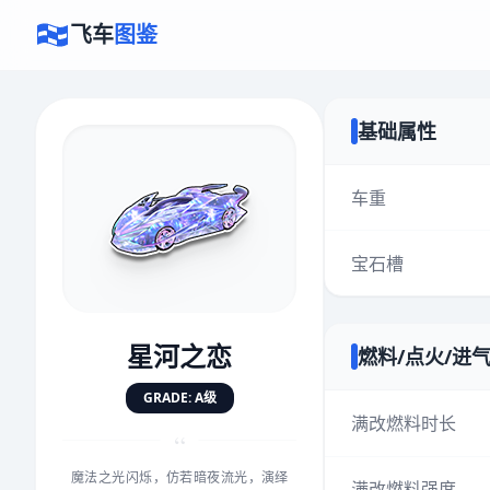
飞车
图鉴
基础属性
×
评价赛车
车重
宝石槽
速度
5.0分
★
★
★
★
★
★
★
★
★
★
星河之恋
燃料/点火/进
对抗
5.0分
GRADE: A级
★
★
★
★
★
★
★
★
★
★
满改燃料时长
“
魔法之光闪烁，仿若暗夜流光，演绎
手感
5.0分
满改燃料强度