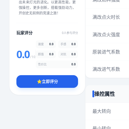
出未来灯光的进化。以更高性能，更
★
★
★
★
★
★
★
★
★
★
强操控，更多创新，搭载强劲动力，
开创史无前例的竞速之旅！
满改点火时长
颜值
5.0分
玩家评分
0人参与评分
满改点火强度
★
★
★
★
★
★
★
★
★
★
速度
0.0
手感
0.0
0.0
原装进气系数
颜值
0.0
对抗
0.0
性价比
5.0分
/10
★
★
★
★
★
★
★
★
★
★
性价比
0.0
满改进气系数
⭐
立即评分
* 综合评分为玩家评分结果，速度占比0%，手感占比0%，对抗占比
0%，性价比占比0%，颜值占比0%
操控属性
提交评分
最大转向
最小转向