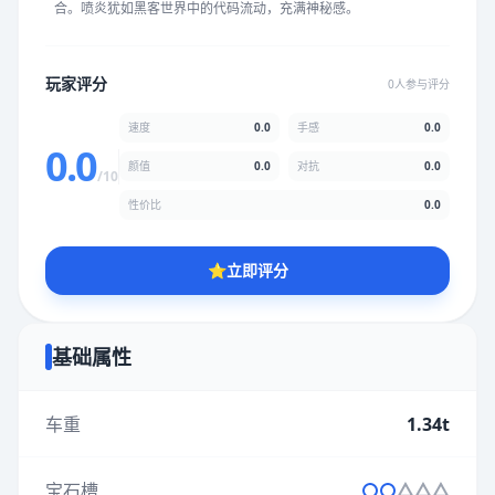
合。喷炎犹如黑客世界中的代码流动，充满神秘感。
★
★
★
★
★
★
★
★
★
★
玩家评分
0人参与评分
颜值
5.0分
速度
0.0
手感
0.0
★
★
★
★
★
★
★
★
★
★
0.0
颜值
0.0
对抗
0.0
/10
性价比
0.0
性价比
5.0分
★
★
★
★
★
★
★
★
★
★
⭐
立即评分
* 综合评分为玩家评分结果，速度占比0%，手感占比0%，对抗占
比0%，性价比占比0%，颜值占比0%
基础属性
提交评分
车重
1.34t
宝石槽