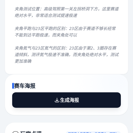
夹角测试位置：高级驾照第一关左拐桥洞下方，这里赛道
绝对水平，非常适合测试提速极速
夹角平跑与23区平跑的区别：23区由于赛道不够长经常
不能到达平跑极速，而夹角处可以
夹角氮气与23区氮气的区别：23区由于第2、3圈存在赛
道倾斜，测评氮气极速不准确，而夹角处绝对水平，测试
更加准确
赛车海报
生成海报