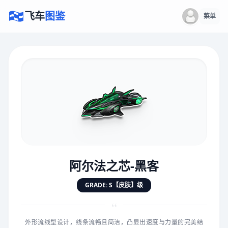
飞车
图鉴
菜单
×
评价赛车
速度
5.0分
★
★
★
★
★
★
★
★
★
★
阿尔法之芯-黑客
对抗
5.0分
GRADE: S【皮肤】级
★
★
★
★
★
★
★
★
★
★
“
外形流线型设计，线条流畅且简洁，凸显出速度与力量的完美结
手感
5.0分