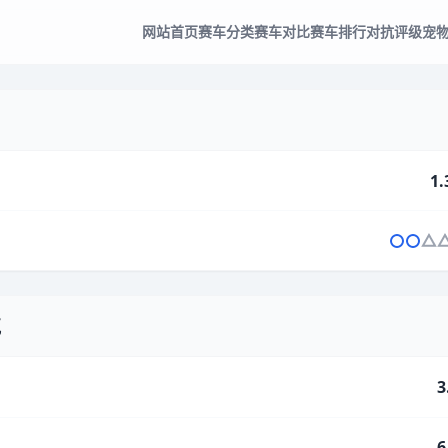
网站首页
赛车分类
赛车对比
赛车排行
对抗评级
宠
1.
气
3
6