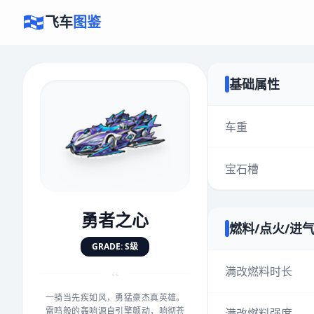
飞车
图鉴
基础属性
×
评价赛车
车重
宝石槽
速度
5.0分
★
★
★
★
★
★
★
★
★
★
勇者之心
燃料/点火/进
对抗
5.0分
GRADE: S级
★
★
★
★
★
★
★
★
★
★
满改燃料时长
“
一骑当先疾如风，勇猛豪杰真英雄。
手感
5.0分
雷鸣般的轰响源自引擎颤动，响彻苍
满改燃料强度