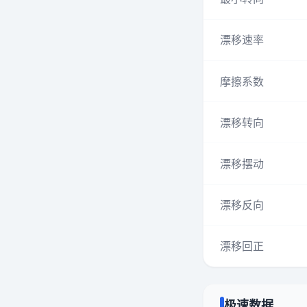
漂移速率
摩擦系数
漂移转向
漂移摆动
漂移反向
漂移回正
极速数据