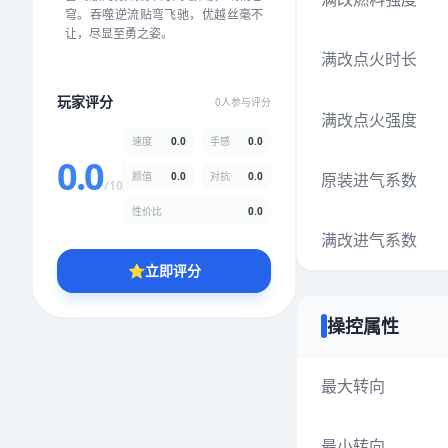
穹。吞噬逆流贴弯飞驰，优越丝毫不
★
★
★
★
★
★
★
★
★
★
让，尽显至勇之姿。
满改点火时长
颜值
5.0分
玩家评分
0人参与评分
满改点火强度
★
★
★
★
★
★
★
★
★
★
速度
0.0
手感
0.0
0.0
原装进气系数
颜值
0.0
对抗
0.0
/10
性价比
5.0分
性价比
0.0
★
★
★
★
★
★
★
★
★
★
满改进气系数
⭐
立即评分
* 综合评分为玩家评分结果，速度占比0%，手感占比0%，对抗占比
0%，性价比占比0%，颜值占比0%
操控属性
提交评分
最大转向
最小转向