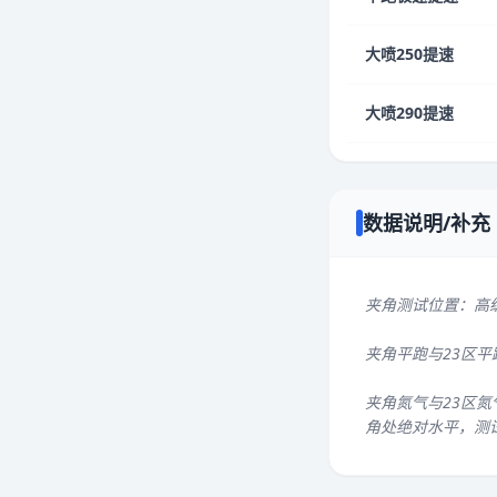
大喷250提速
大喷290提速
数据说明/补充
夹角测试位置：高
夹角平跑与23区
夹角氮气与23区氮
角处绝对水平，测