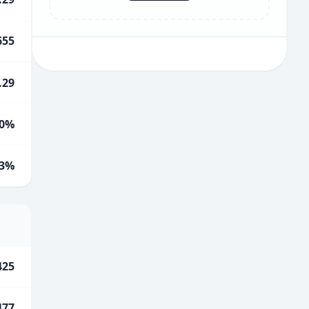
655
.29
0%
.3%
425
477