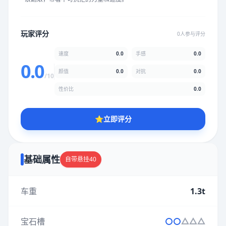
★
★
★
★
★
★
★
★
★
★
玩家评分
0人参与评分
颜值
5.0分
速度
0.0
手感
0.0
★
★
★
★
★
★
★
★
★
★
0.0
颜值
0.0
对抗
0.0
/10
性价比
0.0
性价比
5.0分
★
★
★
★
★
★
★
★
★
★
⭐
立即评分
* 综合评分为玩家评分结果，速度占比0%，手感占比0%，对抗占
比0%，性价比占比0%，颜值占比0%
基础属性
自带悬挂40
车重
1.3t
提交评分
宝石槽