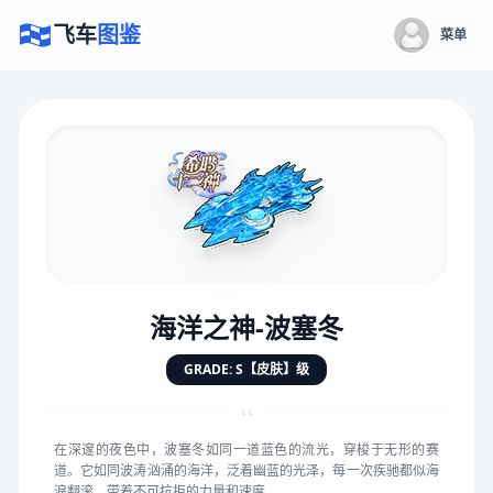
飞车
图鉴
菜单
×
评价赛车
速度
5.0分
★
★
★
★
★
★
★
★
★
★
海洋之神-波塞冬
GRADE: S【皮肤】级
对抗
5.0分
★
★
★
★
★
★
★
★
★
★
“
在深邃的夜色中，波塞冬如同一道蓝色的流光，穿梭于无形的赛
道。它如同波涛汹涌的海洋，泛着幽蓝的光泽，每一次疾驰都似海
手感
5.0分
浪翻滚，带着不可抗拒的力量和速度。