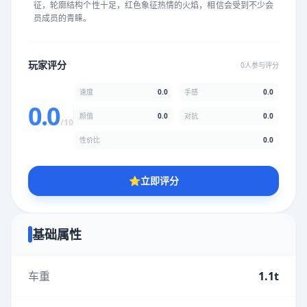
征，轮廓结构个性十足，红色象征热情的火焰，相信会受到不少会
★
★
★
★
★
★
★
★
★
★
员成员的青睐。
颜值
5.0分
玩家评分
0人参与评分
★
★
★
★
★
★
★
★
★
★
速度
0.0
手感
0.0
0.0
颜值
0.0
对抗
0.0
/10
性价比
5.0分
性价比
0.0
★
★
★
★
★
★
★
★
★
★
⭐
立即评分
* 综合评分为玩家评分结果，速度占比0%，手感占比0%，对抗占
比0%，性价比占比0%，颜值占比0%
基础属性
提交评分
车重
1.1t