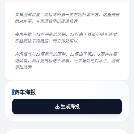
夹角测试位置：高级驾照第一关左拐桥洞下方，这里赛道
绝对水平，非常适合测试提速极速
夹角平跑与23区平跑的区别：23区由于赛道不够长经常
不能到达平跑极速，而夹角处可以
夹角氮气与23区氮气的区别：23区由于第2、3圈存在赛
道倾斜，测评氮气极速不准确，而夹角处绝对水平，测试
更加准确
赛车海报
生成海报