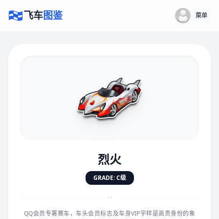
飞车
图鉴
菜单
×
评价赛车
速度
5.0分
★
★
★
★
★
★
★
★
★
★
烈火
对抗
5.0分
GRADE: C级
★
★
★
★
★
★
★
★
★
★
“
QQ会员专署赛车，车头会员标志及车身VIP字样是高贵身份的象
手感
5.0分