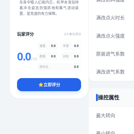
车身中植入幻能内芯，机甲本身加持
★
★
★
★
★
★
★
★
★
★
着冲击姿态的强抓地和集气滤动装
置，是竞速的有力保障。
满改点火时长
颜值
5.0分
玩家评分
0人参与评分
满改点火强度
★
★
★
★
★
★
★
★
★
★
速度
0.0
手感
0.0
0.0
原装进气系数
颜值
0.0
对抗
0.0
性价比
5.0分
/10
★
★
★
★
★
★
★
★
★
★
性价比
0.0
满改进气系数
⭐
立即评分
* 综合评分为玩家评分结果，速度占比0%，手感占比0%，对抗占比
0%，性价比占比0%，颜值占比0%
操控属性
提交评分
最大转向
最小转向