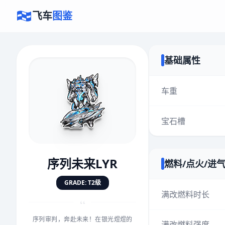
飞车
图鉴
基础属性
×
评价赛车
车重
宝石槽
速度
5.0分
★
★
★
★
★
★
★
★
★
★
序列未来LYR
燃料/点火/进
对抗
5.0分
GRADE: T2级
★
★
★
★
★
★
★
★
★
★
满改燃料时长
“
序列审判，奔赴未来！在银光煜煜的
手感
5.0分
满改燃料强度