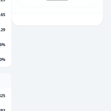
.65
.29
6%
0%
425
883