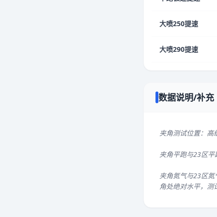
大喷250提速
大喷290提速
数据说明/补充
夹角测试位置：高
夹角平跑与23区
夹角氮气与23区氮
角处绝对水平，测