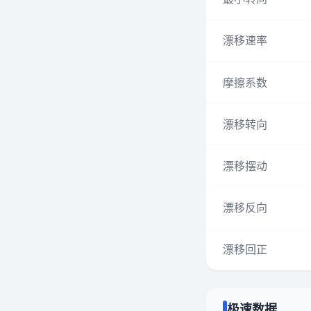
漂移速率
摩擦系数
漂移转向
漂移摆动
漂移反向
漂移回正
极速数据