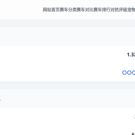
网站首页
赛车分类
赛车对比
赛车排行
对抗评级
宠
1.3
气
6