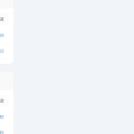
推进
96
52
推进
9秒
3秒