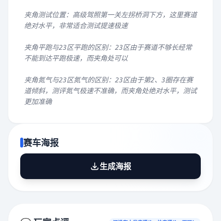
夹角测试位置：高级驾照第一关左拐桥洞下方，这里赛道
绝对水平，非常适合测试提速极速
夹角平跑与23区平跑的区别：23区由于赛道不够长经常
不能到达平跑极速，而夹角处可以
夹角氮气与23区氮气的区别：23区由于第2、3圈存在赛
道倾斜，测评氮气极速不准确，而夹角处绝对水平，测试
更加准确
赛车海报
生成海报