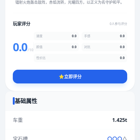
镭射火炮轰击敌阵，赤焰流转，光耀四方，以正义为名守护和平。
★
★
★
★
★
★
★
★
★
★
玩家评分
0人参与评分
颜值
5.0分
速度
0.0
手感
0.0
★
★
★
★
★
★
★
★
★
★
0.0
颜值
0.0
对抗
0.0
/10
性价比
0.0
性价比
5.0分
★
★
★
★
★
★
★
★
★
★
⭐
立即评分
* 综合评分为玩家评分结果，速度占比0%，手感占比0%，对抗占
比0%，性价比占比0%，颜值占比0%
基础属性
提交评分
车重
1.425t
宝石槽