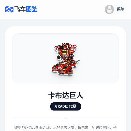
飞车
图鉴
菜单
×
评价赛车
速度
5.0分
★
★
★
★
★
★
★
★
★
★
卡布达巨人
对抗
5.0分
GRADE: T2级
★
★
★
★
★
★
★
★
★
★
“
铁甲战躯燃起热血之魂，尽显勇者之威，执电击巨铲破晓黑暗，举
手感
5.0分