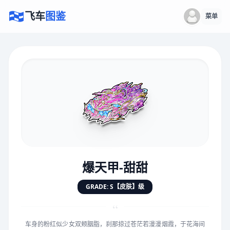
飞车
图鉴
菜单
×
评价赛车
速度
5.0分
★
★
★
★
★
★
★
★
★
★
爆天甲-甜甜
对抗
5.0分
GRADE: S【皮肤】级
★
★
★
★
★
★
★
★
★
★
“
车身的粉红似少女双颊胭脂，刹那掠过苍茫若漫漫烟霞，于花海间
手感
5.0分