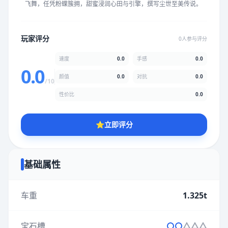
飞舞，任凭粉蝶簇拥，甜蜜浸润心田与引擎，撰写尘世至美传说。
★
★
★
★
★
★
★
★
★
★
玩家评分
0人参与评分
颜值
5.0分
速度
0.0
手感
0.0
★
★
★
★
★
★
★
★
★
★
0.0
颜值
0.0
对抗
0.0
/10
性价比
0.0
性价比
5.0分
★
★
★
★
★
★
★
★
★
★
⭐
立即评分
* 综合评分为玩家评分结果，速度占比0%，手感占比0%，对抗占
比0%，性价比占比0%，颜值占比0%
基础属性
提交评分
车重
1.325t
宝石槽