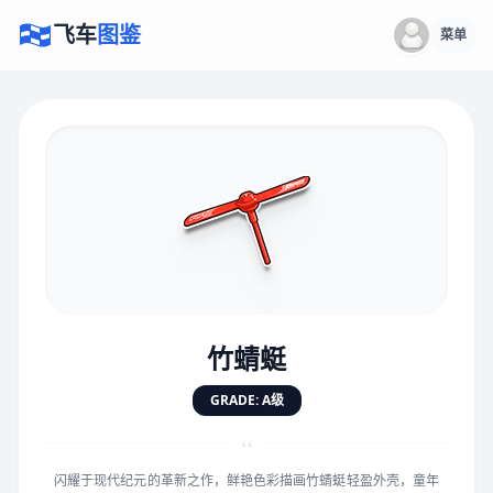
飞车
图鉴
菜单
×
评价赛车
速度
5.0分
★
★
★
★
★
★
★
★
★
★
竹蜻蜓
对抗
5.0分
GRADE: A级
★
★
★
★
★
★
★
★
★
★
“
闪耀于现代纪元的革新之作，鲜艳色彩描画竹蜻蜓轻盈外壳，童年
手感
5.0分