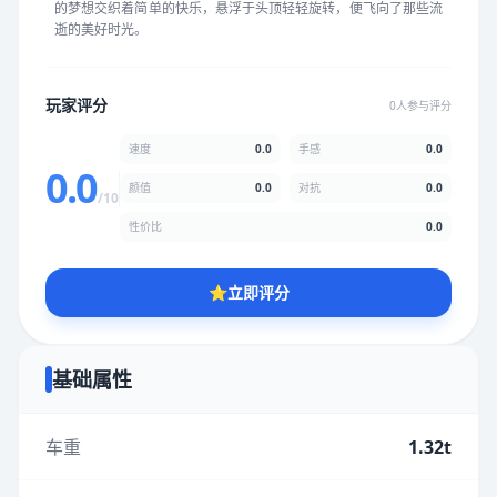
的梦想交织着简单的快乐，悬浮于头顶轻轻旋转，便飞向了那些流
★
★
★
★
★
★
★
★
★
★
逝的美好时光。
颜值
5.0分
玩家评分
0人参与评分
★
★
★
★
★
★
★
★
★
★
速度
0.0
手感
0.0
0.0
颜值
0.0
对抗
0.0
/10
性价比
5.0分
性价比
0.0
★
★
★
★
★
★
★
★
★
★
⭐
立即评分
* 综合评分为玩家评分结果，速度占比0%，手感占比0%，对抗占
比0%，性价比占比0%，颜值占比0%
基础属性
提交评分
车重
1.32t