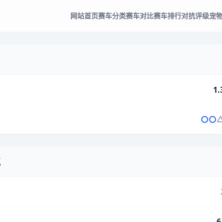
网站首页
赛车分类
赛车对比
赛车排行
对抗评级
宠
1.
气
6