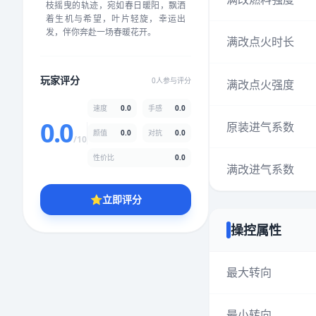
枝摇曳的轨迹，宛如春日暖阳，飘洒
★
★
★
★
★
★
★
★
★
★
着生机与希望，叶片轻旋，幸运出
发，伴你奔赴一场春暖花开。
满改点火时长
颜值
5.0分
玩家评分
0人参与评分
满改点火强度
★
★
★
★
★
★
★
★
★
★
速度
0.0
手感
0.0
0.0
原装进气系数
颜值
0.0
对抗
0.0
性价比
5.0分
/10
★
★
★
★
★
★
★
★
★
★
性价比
0.0
满改进气系数
⭐
立即评分
* 综合评分为玩家评分结果，速度占比0%，手感占比0%，对抗占比
0%，性价比占比0%，颜值占比0%
操控属性
提交评分
最大转向
最小转向