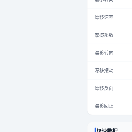
漂移速率
摩擦系数
漂移转向
漂移摆动
漂移反向
漂移回正
极速数据