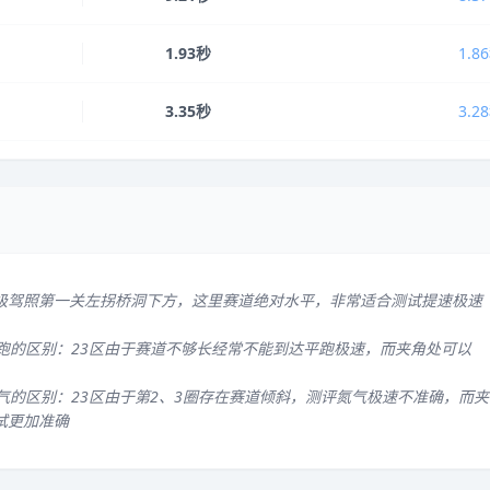
1.93秒
1.8
3.35秒
3.2
级驾照第一关左拐桥洞下方，这里赛道绝对水平，非常适合测试提速极速
平跑的区别：23区由于赛道不够长经常不能到达平跑极速，而夹角处可以
气的区别：23区由于第2、3圈存在赛道倾斜，测评氮气极速不准确，而夹
试更加准确