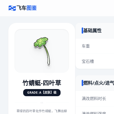
飞车
图鉴
基础属性
×
评价赛车
车重
宝石槽
速度
5.0分
★
★
★
★
★
★
★
★
★
★
竹蜻蜓-四叶草
燃料/点火/进
对抗
5.0分
GRADE: A【皮肤】级
★
★
★
★
★
★
★
★
★
★
满改燃料时长
“
翠绿的四叶草化作竹靖蜓，飞舞出柳
手感
5.0分
满改燃料强度