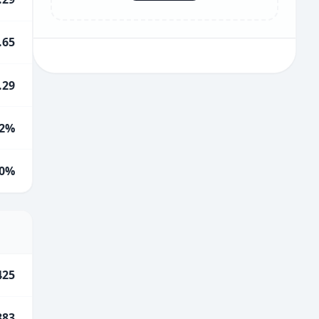
.65
.29
2%
0%
425
883