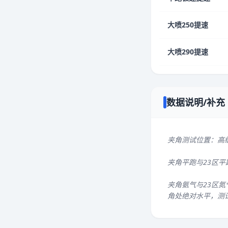
大喷250提速
大喷290提速
数据说明/补充
夹角测试位置：高
夹角平跑与23区
夹角氨气与23区氮
角处绝对水平，测