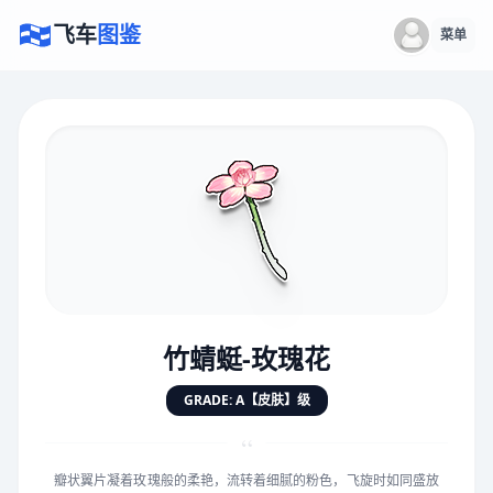
飞车
图鉴
菜单
×
评价赛车
速度
5.0分
★
★
★
★
★
★
★
★
★
★
竹蜻蜓-玫瑰花
对抗
5.0分
GRADE: A【皮肤】级
★
★
★
★
★
★
★
★
★
★
“
瓣状翼片凝着玫瑰般的柔艳，流转着细腻的粉色，飞旋时如同盛放
手感
5.0分