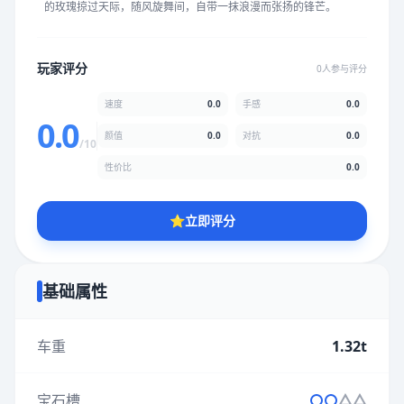
的玫瑰掠过天际，随风旋舞间，自带一抹浪漫而张扬的锋芒。
★
★
★
★
★
★
★
★
★
★
玩家评分
0人参与评分
颜值
5.0分
速度
0.0
手感
0.0
★
★
★
★
★
★
★
★
★
★
0.0
颜值
0.0
对抗
0.0
/10
性价比
0.0
性价比
5.0分
★
★
★
★
★
★
★
★
★
★
⭐
立即评分
* 综合评分为玩家评分结果，速度占比0%，手感占比0%，对抗占
比0%，性价比占比0%，颜值占比0%
基础属性
提交评分
车重
1.32t
宝石槽