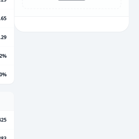
.65
.29
2%
0%
425
883