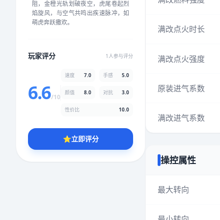
阻，金橙光轨划破夜空，虎尾卷起烈
★
★
★
★
★
★
★
★
★
★
焰旋风，与空气共鸣出疾速脉冲，如
萌虎奔跃撒欢。
满改点火时长
颜值
5.0分
玩家评分
1人参与评分
满改点火强度
★
★
★
★
★
★
★
★
★
★
速度
7.0
手感
5.0
6.6
原装进气系数
颜值
8.0
对抗
3.0
性价比
5.0分
/10
★
★
★
★
★
★
★
★
★
★
性价比
10.0
满改进气系数
⭐
立即评分
* 综合评分为玩家评分结果，速度占比70%，手感占比50%，对抗占
比30%，性价比占比100%，颜值占比80%
操控属性
提交评分
最大转向
最小转向