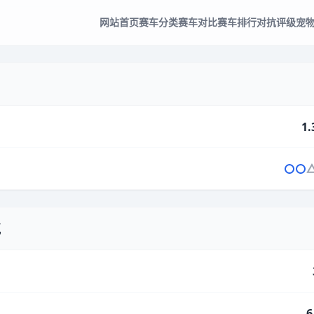
网站首页
赛车分类
赛车对比
赛车排行
对抗评级
宠
1.
气
6