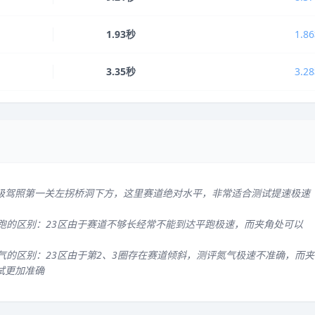
1.93秒
1.8
3.35秒
3.2
级驾照第一关左拐桥洞下方，这里赛道绝对水平，非常适合测试提速极速
平跑的区别：23区由于赛道不够长经常不能到达平跑极速，而夹角处可以
气的区别：23区由于第2、3圈存在赛道倾斜，测评氮气极速不准确，而夹
试更加准确