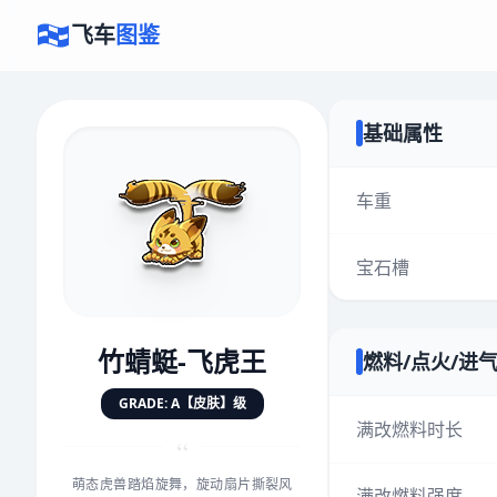
飞车
图鉴
基础属性
×
评价赛车
车重
宝石槽
速度
5.0分
★
★
★
★
★
★
★
★
★
★
竹蜻蜓-飞虎王
燃料/点火/进
对抗
5.0分
GRADE: A【皮肤】级
★
★
★
★
★
★
★
★
★
★
满改燃料时长
“
萌态虎兽踏焰旋舞，旋动扇片撕裂风
手感
5.0分
满改燃料强度