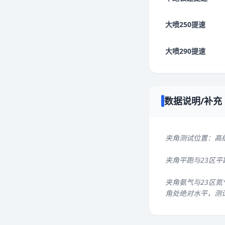
大喷250提速
大喷290提速
数据说明/补充
夹角测试位置：高
夹角平跑与23区
夹角氨气与23区氮
角处绝对水平，测