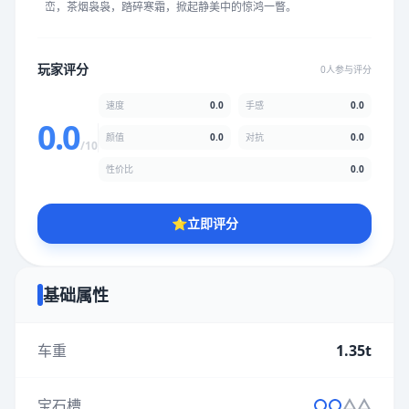
峦，茶烟袅袅，踏碎寒霜，掀起静美中的惊鸿一瞥。
★
★
★
★
★
★
★
★
★
★
玩家评分
0人参与评分
颜值
5.0分
速度
0.0
手感
0.0
★
★
★
★
★
★
★
★
★
★
0.0
颜值
0.0
对抗
0.0
/10
性价比
0.0
性价比
5.0分
★
★
★
★
★
★
★
★
★
★
⭐
立即评分
* 综合评分为玩家评分结果，速度占比0%，手感占比0%，对抗占
比0%，性价比占比0%，颜值占比0%
基础属性
提交评分
车重
1.35t
宝石槽