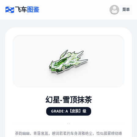
飞车
图鉴
菜单
×
评价赛车
速度
5.0分
★
★
★
★
★
★
★
★
★
★
幻星-雪顶抹茶
对抗
5.0分
GRADE: A【皮肤】级
★
★
★
★
★
★
★
★
★
★
“
茶韵幽幽，青霭氤氲，碧润若茗的车身清雅绝尘，恰似晨雾缭绕峰
手感
5.0分