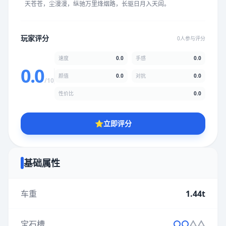
天苍苍，尘漫漫，纵驰万里烽烟路，长驱日月入天闾。
★
★
★
★
★
★
★
★
★
★
玩家评分
0人参与评分
颜值
5.0分
速度
0.0
手感
0.0
★
★
★
★
★
★
★
★
★
★
0.0
颜值
0.0
对抗
0.0
/10
性价比
0.0
性价比
5.0分
★
★
★
★
★
★
★
★
★
★
⭐
立即评分
* 综合评分为玩家评分结果，速度占比0%，手感占比0%，对抗占
比0%，性价比占比0%，颜值占比0%
基础属性
提交评分
车重
1.44t
宝石槽