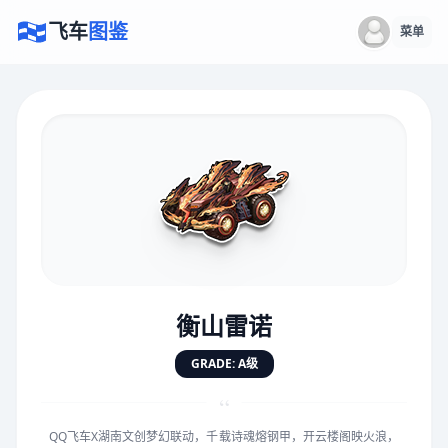
飞车
图鉴
菜单
×
评价赛车
速度
5.0分
★
★
★
★
★
★
★
★
★
★
衡山雷诺
对抗
5.0分
GRADE: A级
★
★
★
★
★
★
★
★
★
★
“
QQ飞车X湖南文创梦幻联动，千载诗魂熔钢甲，开云楼阁映火浪，
手感
5.0分