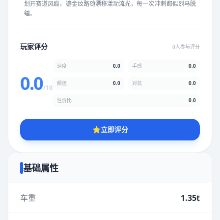
划开赛道风痕，鎏金纹路随漂移漾动流光，每一次冲刺都似烈马脱
★
★
★
★
★
★
★
★
★
★
缰。
颜值
5.0分
玩家评分
0人参与评分
★
★
★
★
★
★
★
★
★
★
速度
0.0
手感
0.0
0.0
颜值
0.0
对抗
0.0
/10
性价比
5.0分
性价比
0.0
★
★
★
★
★
★
★
★
★
★
⭐
立即评分
* 综合评分为玩家评分结果，速度占比0%，手感占比0%，对抗占
比0%，性价比占比0%，颜值占比0%
基础属性
提交评分
车重
1.35t