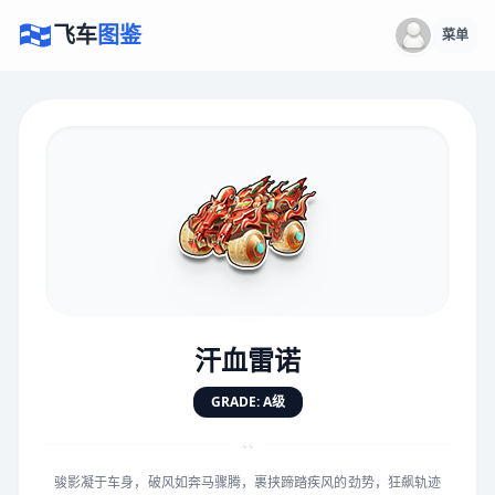
飞车
图鉴
菜单
×
评价赛车
速度
5.0分
★
★
★
★
★
★
★
★
★
★
汗血雷诺
对抗
5.0分
GRADE: A级
★
★
★
★
★
★
★
★
★
★
“
骏影凝于车身，破风如奔马骤腾，裹挟蹄踏疾风的劲势，狂飙轨迹
手感
5.0分