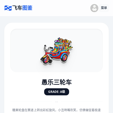
飞车
图鉴
菜单
×
评价赛车
速度
5.0分
★
★
★
★
★
★
★
★
★
★
愚乐三轮车
对抗
5.0分
GRADE: A级
★
★
★
★
★
★
★
★
★
★
“
糖果轮盘在赛道上转出彩虹旋风，小丑咧嘴欢笑，仿佛催促着极速
手感
5.0分