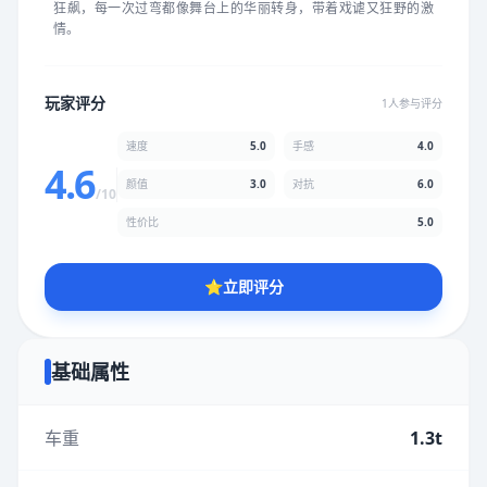
狂飙，每一次过弯都像舞台上的华丽转身，带着戏谑又狂野的激
★
★
★
★
★
★
★
★
★
★
情。
颜值
5.0分
玩家评分
1人参与评分
★
★
★
★
★
★
★
★
★
★
速度
5.0
手感
4.0
4.6
颜值
3.0
对抗
6.0
/10
性价比
5.0分
性价比
5.0
★
★
★
★
★
★
★
★
★
★
⭐
立即评分
* 综合评分为玩家评分结果，速度占比50%，手感占比40%，对抗
占比60%，性价比占比50%，颜值占比30%
基础属性
提交评分
车重
1.3t