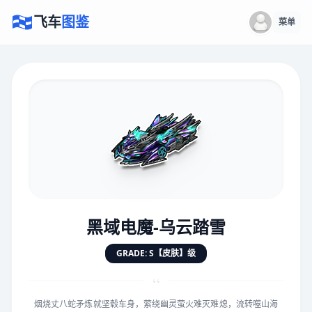
飞车
图鉴
菜单
×
评价赛车
速度
5.0分
★
★
★
★
★
★
★
★
★
★
黑域电魔-乌云踏雪
对抗
5.0分
GRADE: S【皮肤】级
★
★
★
★
★
★
★
★
★
★
“
烟烧丈八蛇矛炼就坚毂车身，萦绕幽灵萤火难灭难熄，流转噬山海
手感
5.0分