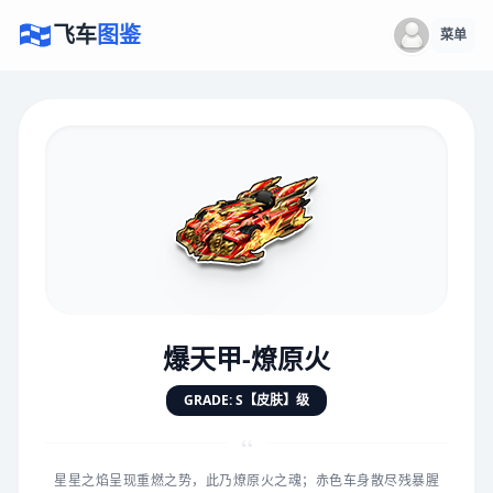
飞车
图鉴
菜单
×
评价赛车
速度
5.0分
★
★
★
★
★
★
★
★
★
★
爆天甲-燎原火
对抗
5.0分
GRADE: S【皮肤】级
★
★
★
★
★
★
★
★
★
★
“
星星之焰呈现重燃之势，此乃燎原火之魂；赤色车身散尽残暴腥
手感
5.0分