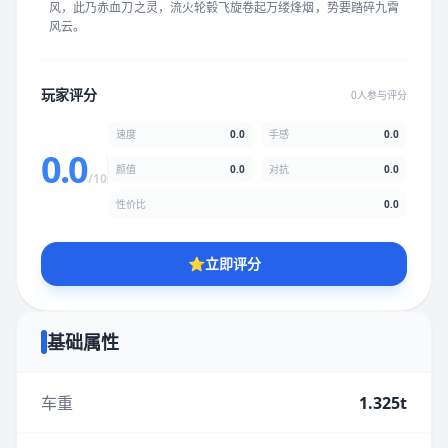
风，此乃赤血刀之灵，流火轮毂飞旋卷起万缕烽烟，势要踏碎九霄
★
★
★
★
★
★
★
★
★
★
风云。
颜值
5.0分
玩家评分
0人参与评分
★
★
★
★
★
★
★
★
★
★
速度
0.0
手感
0.0
0.0
颜值
0.0
对抗
0.0
/10
性价比
5.0分
性价比
0.0
★
★
★
★
★
★
★
★
★
★
⭐
立即评分
* 综合评分为玩家评分结果，速度占比0%，手感占比0%，对抗占
比0%，性价比占比0%，颜值占比0%
基础属性
提交评分
车重
1.325t