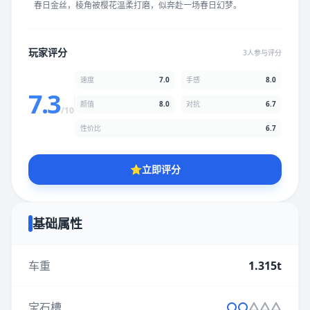
春日金丝，棱角被樱花温柔打磨，似奔赴一场春日幻梦。
★
★
★
★
★
★
★
★
★
★
玩家评分
3人参与评分
颜值
5.0分
速度
7.0
手感
8.0
★
★
★
★
★
★
★
★
★
★
7.3
颜值
8.0
对抗
6.7
/10
性价比
6.7
性价比
5.0分
★
★
★
★
★
★
★
★
★
★
⭐
立即评分
* 综合评分为玩家评分结果，速度占比70%，手感占比80%，对抗
占比67%，性价比占比67%，颜值占比80%
基础属性
提交评分
车重
1.315t
宝石槽