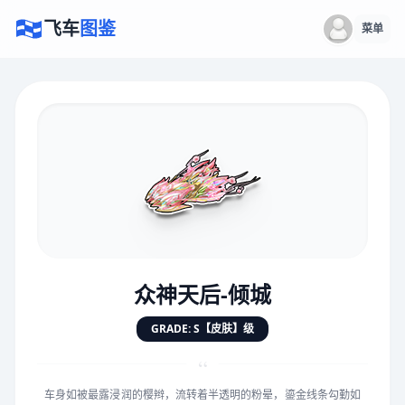
飞车
图鉴
菜单
×
评价赛车
速度
5.0分
★
★
★
★
★
★
★
★
★
★
众神天后-倾城
对抗
5.0分
GRADE: S【皮肤】级
★
★
★
★
★
★
★
★
★
★
“
车身如被最露浸润的樱辫，流转着半透明的粉晕，鎏金线条勾勤如
手感
5.0分