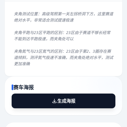
夹角测试位置：高级驾照第一关左拐桥洞下方，这里赛道
绝对水平，非常适合测试提速极速
夹角平跑与23区平跑的区别：23区由于赛道不够长经常
不能到达平跑极速，而夹角处可以
夹角氮气与23区氮气的区别：23区由于第2、3圈存在赛
道倾斜，测评氮气极速不准确，而夹角处绝对水平，测试
更加准确
赛车海报
生成海报