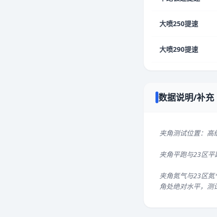
大喷250提速
大喷290提速
数据说明/补充
夹角测试位置：高
夹角平跑与23区
夹角氮气与23区氮
角处绝对水平，测