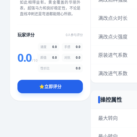
如此相得益彰。黄金覆盖的华丽外
★
★
★
★
★
★
★
★
★
★
表，超强马力和良好稳定性，不论是
直线冲刺还是弯道都能随心所欲。
满改点火时长
颜值
5.0分
玩家评分
0人参与评分
满改点火强度
★
★
★
★
★
★
★
★
★
★
速度
0.0
手感
0.0
0.0
原装进气系数
颜值
0.0
对抗
0.0
性价比
5.0分
/10
★
★
★
★
★
★
★
★
★
★
性价比
0.0
满改进气系数
⭐
立即评分
* 综合评分为玩家评分结果，速度占比0%，手感占比0%，对抗占比
0%，性价比占比0%，颜值占比0%
操控属性
提交评分
最大转向
最小转向