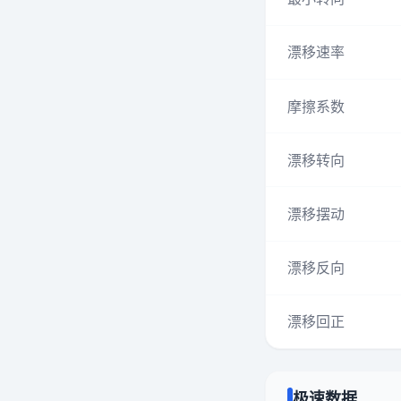
漂移速率
摩擦系数
漂移转向
漂移摆动
漂移反向
漂移回正
极速数据