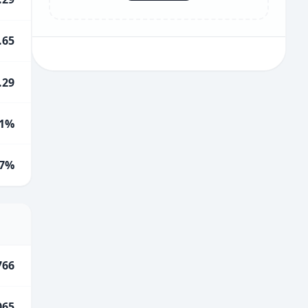
.65
.29
1%
.7%
766
065