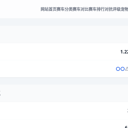
网站首页
赛车分类
赛车对比
赛车排行
对抗评级
宠
1.2
气
6