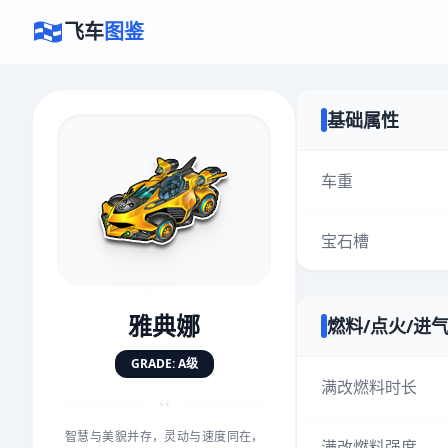
飞车
图鉴
基础属性
×
评价赛车
车重
宝石槽
速度
5.0分
★
★
★
★
★
★
★
★
★
★
雅典娜
燃料/点火/进
对抗
5.0分
GRADE: A级
★
★
★
★
★
★
★
★
★
★
满改燃料时长
“
智慧与美貌并存，灵动与速度同在，
手感
5.0分
满改燃料强度