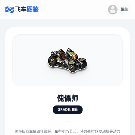
飞车
图鉴
菜单
×
评价赛车
速度
5.0分
★
★
★
★
★
★
★
★
★
★
傀儡师
对抗
5.0分
GRADE: B级
★
★
★
★
★
★
★
★
★
★
“
终极版赛车傀儡升级版，车型小巧灵活，其强劲的T3发动机是动力
手感
5.0分