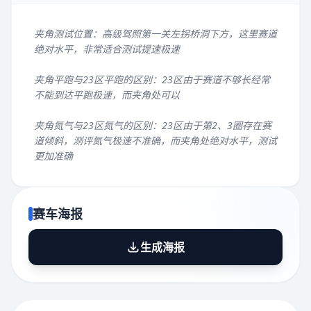
夹角测试位置：高级驾照第一关左拐桥洞下方，这里赛道
绝对水平，非常适合测试提速极速
夹角平跑与23区平跑的区别：23区由于赛道不够长经常
不能到达平跑极速，而夹角处可以
夹角氮气与23区氮气的区别：23区由于第2、3圈存在赛
道倾斜，测评氮气极速不准确，而夹角处绝对水平，测试
更加准确
赛车海报
生成海报