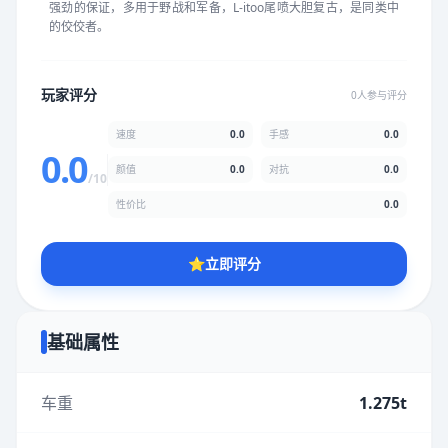
强劲的保证，多用于野战和军备，L-itoo尾喷大胆复古，是同类中
★
★
★
★
★
★
★
★
★
★
的佼佼者。
颜值
5.0分
玩家评分
0人参与评分
★
★
★
★
★
★
★
★
★
★
速度
0.0
手感
0.0
0.0
颜值
0.0
对抗
0.0
/10
性价比
5.0分
性价比
0.0
★
★
★
★
★
★
★
★
★
★
⭐
立即评分
* 综合评分为玩家评分结果，速度占比0%，手感占比0%，对抗占
比0%，性价比占比0%，颜值占比0%
基础属性
提交评分
车重
1.275t