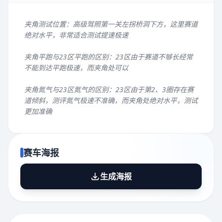
夹角测试位置：高级驾照第一关左拐桥洞下方，这里赛道
绝对水平，非常适合测试提速极速
夹角平跑与23区平跑的区别：23区由于赛道不够长经常
不能到达平跑极速，而夹角处可以
夹角氮气与23区氮气的区别：23区由于第2、3圈存在赛
道倾斜，测评氮气极速不准确，而夹角处绝对水平，测试
更加准确
赛车海报
生成海报