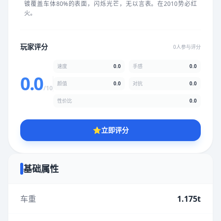
镀覆盖车体80%的表面，闪烁光芒，无以言表。在2010势必红
★
★
★
★
★
★
★
★
★
★
火。
颜值
5.0分
玩家评分
0人参与评分
★
★
★
★
★
★
★
★
★
★
速度
0.0
手感
0.0
0.0
颜值
0.0
对抗
0.0
/10
性价比
5.0分
性价比
0.0
★
★
★
★
★
★
★
★
★
★
⭐
立即评分
* 综合评分为玩家评分结果，速度占比0%，手感占比0%，对抗占
比0%，性价比占比0%，颜值占比0%
基础属性
提交评分
车重
1.175t