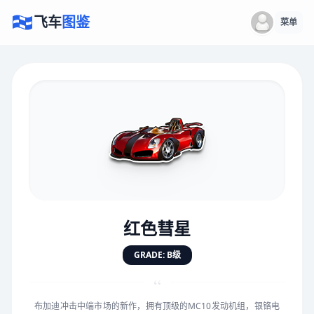
飞车
图鉴
菜单
×
评价赛车
速度
5.0分
★
★
★
★
★
★
★
★
★
★
红色彗星
对抗
5.0分
GRADE: B级
★
★
★
★
★
★
★
★
★
★
“
布加迪冲击中端市场的新作，拥有顶级的MC10发动机组，银铬电
手感
5.0分