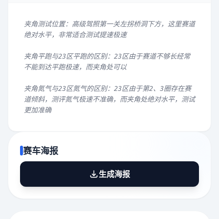
夹角测试位置：高级驾照第一关左拐桥洞下方，这里赛道
绝对水平，非常适合测试提速极速
夹角平跑与23区平跑的区别：23区由于赛道不够长经常
不能到达平跑极速，而夹角处可以
夹角氮气与23区氮气的区别：23区由于第2、3圈存在赛
道倾斜，测评氮气极速不准确，而夹角处绝对水平，测试
更加准确
赛车海报
生成海报