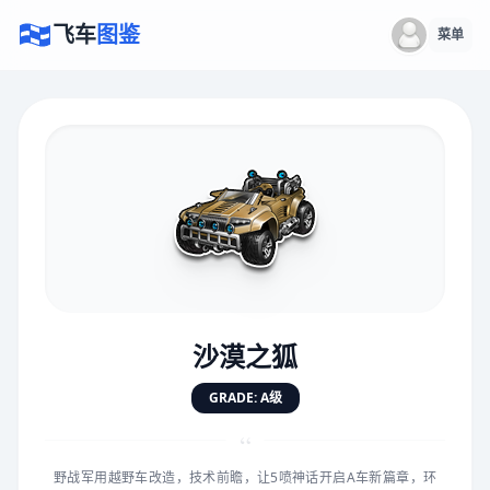
飞车
图鉴
菜单
×
评价赛车
速度
5.0分
★
★
★
★
★
★
★
★
★
★
沙漠之狐
对抗
5.0分
GRADE: A级
★
★
★
★
★
★
★
★
★
★
“
野战军用越野车改造，技术前瞻，让5喷神话开启A车新篇章，环
手感
5.0分