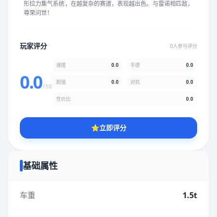
形拉力集气系统，在越复杂的赛道，表现越出色。与雷诺相匹敌，
★
★
★
★
★
★
★
★
★
★
尊荣问世！
颜值
5.0分
玩家评分
0人参与评分
★
★
★
★
★
★
★
★
★
★
速度
0.0
手感
0.0
0.0
颜值
0.0
对抗
0.0
/10
性价比
5.0分
性价比
0.0
★
★
★
★
★
★
★
★
★
★
⭐
立即评分
* 综合评分为玩家评分结果，速度占比0%，手感占比0%，对抗占
比0%，性价比占比0%，颜值占比0%
基础属性
提交评分
车重
1.5t