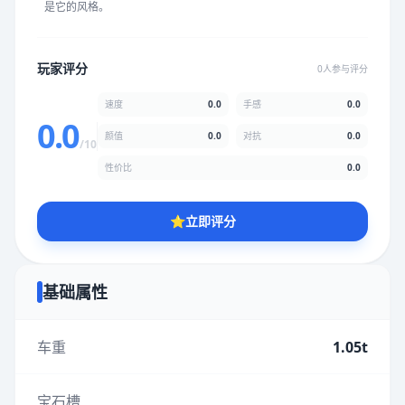
是它的风格。
★
★
★
★
★
★
★
★
★
★
玩家评分
0人参与评分
颜值
5.0分
速度
0.0
手感
0.0
★
★
★
★
★
★
★
★
★
★
0.0
颜值
0.0
对抗
0.0
/10
性价比
0.0
性价比
5.0分
★
★
★
★
★
★
★
★
★
★
⭐
立即评分
* 综合评分为玩家评分结果，速度占比0%，手感占比0%，对抗占
比0%，性价比占比0%，颜值占比0%
基础属性
提交评分
车重
1.05t
宝石槽