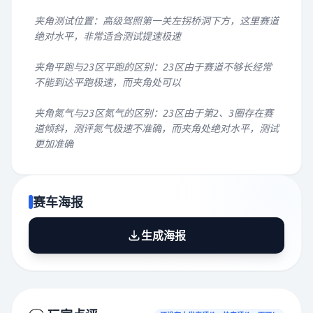
夹角测试位置：高级驾照第一关左拐桥洞下方，这里赛道
绝对水平，非常适合测试提速极速
夹角平跑与23区平跑的区别：23区由于赛道不够长经常
不能到达平跑极速，而夹角处可以
夹角氮气与23区氮气的区别：23区由于第2、3圈存在赛
道倾斜，测评氮气极速不准确，而夹角处绝对水平，测试
更加准确
赛车海报
生成海报