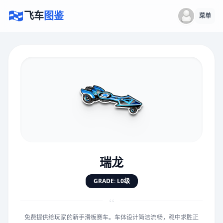
飞车
图鉴
菜单
×
评价赛车
速度
5.0分
★
★
★
★
★
★
★
★
★
★
瑞龙
对抗
5.0分
GRADE: L0级
★
★
★
★
★
★
★
★
★
★
“
免费提供给玩家的新手滑板赛车。车体设计简洁流畅，稳中求胜正
手感
5.0分