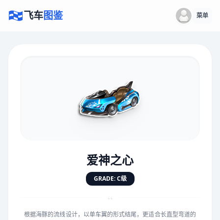
飞车
图鉴
菜单
×
评价赛车
速度
5.0分
★
★
★
★
★
★
★
★
★
★
爱神之心
对抗
5.0分
GRADE: C级
★
★
★
★
★
★
★
★
★
★
“
根据海豚的流线设计，以单车翼的形式结尾，更适合长直型弯道的
手感
5.0分