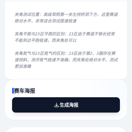
夹角测试位置：高级驾照第一关左拐桥洞下方，这里赛道
绝对水平，非常适合测试提速极速
夹角平跑与23区平跑的区别：23区由于赛道不够长经常
不能到达平跑极速，而夹角处可以
夹角氮气与23区氮气的区别：23区由于第2、3圈存在赛
道倾斜，测评氮气极速不准确，而夹角处绝对水平，测试
更加准确
赛车海报
生成海报