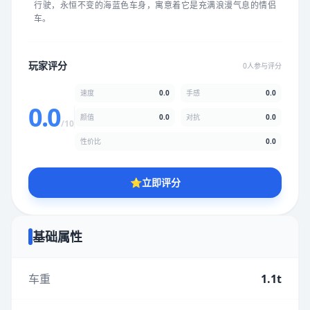
行驶，永恒不变的海蓝色车身，寓意着它是充满浪漫气息的情侣
★
★
★
★
★
★
★
★
★
★
车。
颜值
5.0分
玩家评分
0人参与评分
★
★
★
★
★
★
★
★
★
★
速度
0.0
手感
0.0
0.0
颜值
0.0
对抗
0.0
/10
性价比
5.0分
性价比
0.0
★
★
★
★
★
★
★
★
★
★
⭐
立即评分
* 综合评分为玩家评分结果，速度占比0%，手感占比0%，对抗占
比0%，性价比占比0%，颜值占比0%
基础属性
提交评分
车重
1.1t