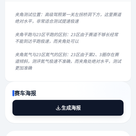
夹角测试位置：高级驾照第一关左拐桥洞下方，这里赛道
绝对水平，非常适合测试提速极速
夹角平跑与23区平跑的区别：23区由于赛道不够长经常
不能到达平跑极速，而夹角处可以
夹角氮气与23区氮气的区别：23区由于第2、3圈存在赛
道倾斜，测评氮气极速不准确，而夹角处绝对水平，测试
更加准确
赛车海报
生成海报