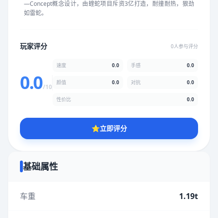
—Concept概念设计，由蝰蛇项目斥资3亿打造，耐撞耐热，狠劲
★
★
★
★
★
★
★
★
★
★
如雷蛇。
颜值
5.0分
玩家评分
0人参与评分
★
★
★
★
★
★
★
★
★
★
速度
0.0
手感
0.0
0.0
颜值
0.0
对抗
0.0
/10
性价比
5.0分
性价比
0.0
★
★
★
★
★
★
★
★
★
★
⭐
立即评分
* 综合评分为玩家评分结果，速度占比0%，手感占比0%，对抗占
比0%，性价比占比0%，颜值占比0%
基础属性
提交评分
车重
1.19t