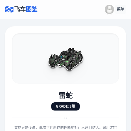
飞车
图鉴
菜单
×
评价赛车
速度
5.0分
★
★
★
★
★
★
★
★
★
★
雷蛇
对抗
5.0分
GRADE: S级
★
★
★
★
★
★
★
★
★
★
“
雷蛇只是传说，此次世代新作的性能绝对让人瞠目结舌。采用GTII
手感
5.0分