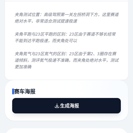
夹角测试位置：高级驾照第一关左拐桥洞下方，这里赛道
绝对水平，非常适合测试提速极速
夹角平跑与23区平跑的区别：23区由于赛道不够长经常
不能到达平跑极速，而夹角处可以
夹角氮气与23区氮气的区别：23区由于第2、3圈存在赛
道倾斜，测评氮气极速不准确，而夹角处绝对水平，测试
更加准确
赛车海报
生成海报