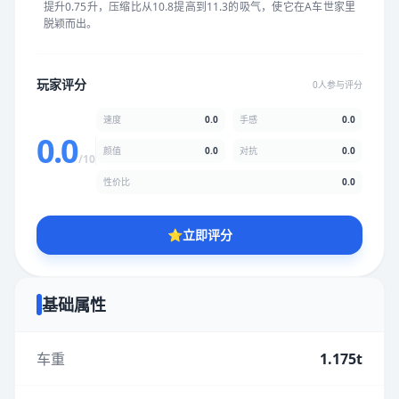
提升0.75升，压缩比从10.8提高到11.3的吸气，使它在A车世家里
★
★
★
★
★
★
★
★
★
★
脱颖而出。
颜值
5.0分
玩家评分
0人参与评分
★
★
★
★
★
★
★
★
★
★
速度
0.0
手感
0.0
0.0
颜值
0.0
对抗
0.0
/10
性价比
5.0分
性价比
0.0
★
★
★
★
★
★
★
★
★
★
⭐
立即评分
* 综合评分为玩家评分结果，速度占比0%，手感占比0%，对抗占
比0%，性价比占比0%，颜值占比0%
基础属性
提交评分
车重
1.175t