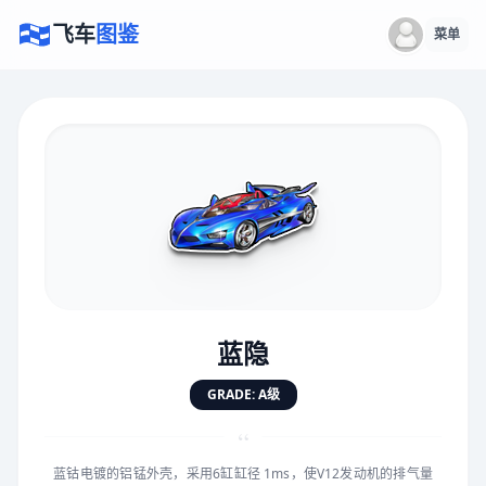
飞车
图鉴
菜单
×
评价赛车
速度
5.0分
★
★
★
★
★
★
★
★
★
★
蓝隐
对抗
5.0分
GRADE: A级
★
★
★
★
★
★
★
★
★
★
“
蓝钴电镀的铝锰外壳，采用6缸缸径 1ms，使V12发动机的排气量
手感
5.0分