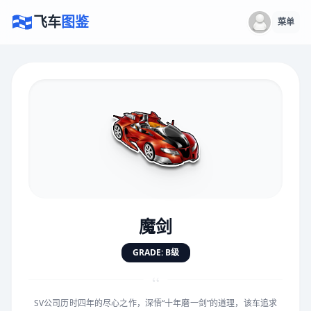
飞车
图鉴
菜单
×
评价赛车
速度
5.0分
★
★
★
★
★
★
★
★
★
★
魔剑
对抗
5.0分
GRADE: B级
★
★
★
★
★
★
★
★
★
★
“
SV公司历时四年的尽心之作，深悟“十年磨一剑”的道理，该车追求
手感
5.0分