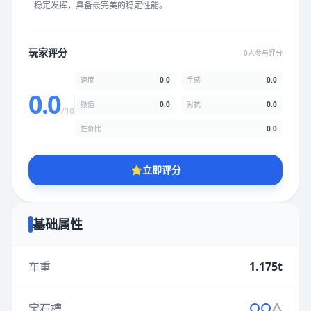
稳定发挥，具备最完美的稳定性能。
★
★
★
★
★
★
★
★
★
★
玩家评分
0人参与评分
颜值
5.0分
速度
0.0
手感
0.0
★
★
★
★
★
★
★
★
★
★
0.0
颜值
0.0
对抗
0.0
/10
性价比
0.0
性价比
5.0分
★
★
★
★
★
★
★
★
★
★
⭐
立即评分
* 综合评分为玩家评分结果，速度占比0%，手感占比0%，对抗占
比0%，性价比占比0%，颜值占比0%
基础属性
提交评分
车重
1.175t
宝石槽