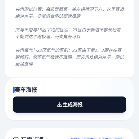
夹角测试位置：高级驾照第一关左拐桥洞下方，这里赛道
绝对水平，非常适合测试提速极速
夹角平跑与23区平跑的区别：23区由于赛道不够长经常
不能到达平跑极速，而夹角处可以
夹角氮气与23区氮气的区别：23区由于第2、3圈存在赛
道倾斜，测评氮气极速不准确，而夹角处绝对水平，测试
更加准确
赛车海报
生成海报