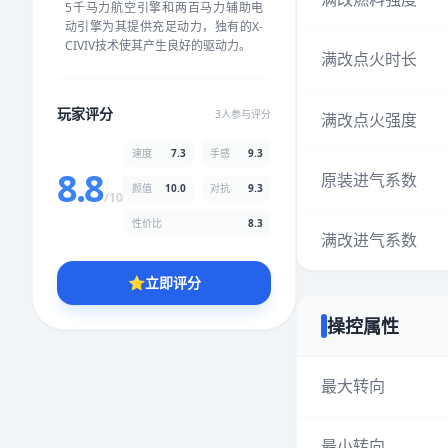
5千马力航空引擎和两百马力辅助电
★
★
★
★
★
★
★
★
★
★
动引擎为其提供充足动力，独有的X-
CIVIV技术使其产生良好的驱动力。
满改点火时长
颜值
5.0分
玩家评分
3人参与评分
满改点火强度
★
★
★
★
★
★
★
★
★
★
速度
7.3
手感
9.3
8.8
原装进气系数
颜值
10.0
对抗
9.3
性价比
5.0分
/10
★
★
★
★
★
★
★
★
★
★
性价比
8.3
满改进气系数
⭐
立即评分
* 综合评分为玩家评分结果，速度占比73%，手感占比93%，对抗占
比93%，性价比占比83%，颜值占比100%
操控属性
提交评分
最大转向
最小转向