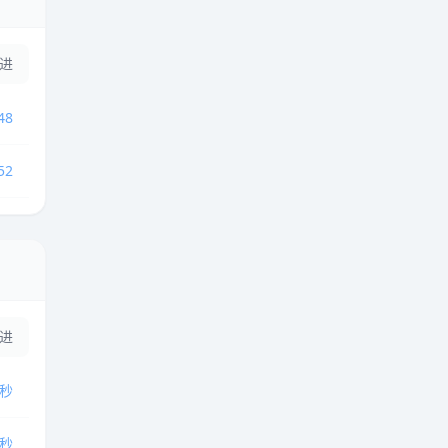
推进
48
52
推进
1秒
3秒