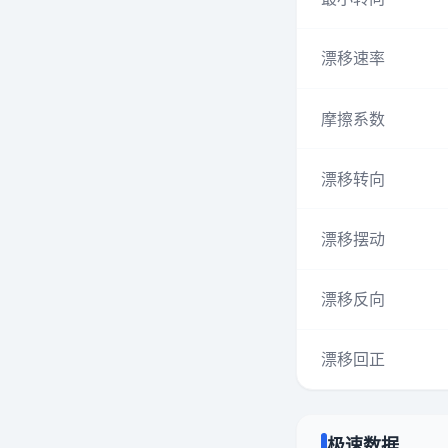
漂移速率
摩擦系数
漂移转向
漂移摆动
漂移反向
漂移回正
极速数据