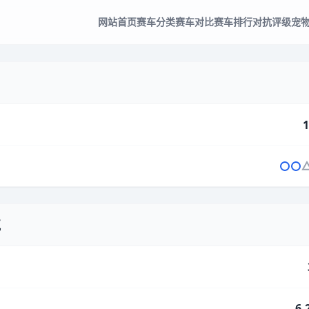
网站首页
赛车分类
赛车对比
赛车排行
对抗评级
宠
1
气
6.