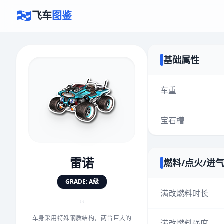
飞车
图鉴
基础属性
×
评价赛车
车重
宝石槽
速度
5.0分
★
★
★
★
★
★
★
★
★
★
雷诺
燃料/点火/进
对抗
5.0分
GRADE: A级
★
★
★
★
★
★
★
★
★
★
满改燃料时长
“
车身采用特殊钢质结构，两台巨大的
手感
5.0分
满改燃料强度