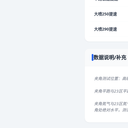
大喷250提速
大喷290提速
数据说明/补充
夹角测试位置：高
夹角平跑与23区
夹角氮气与23区氮
角处绝对水平，测