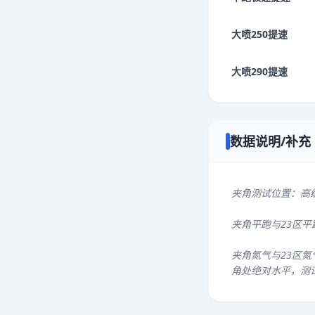
大喷250提速
大喷290提速
数据说明/补充
夹角测试位置：高
夹角平跑与23区
夹角氮气与23区氮
角处绝对水平，测