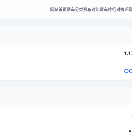
网站首页
赛车分类
赛车对比
赛车排行
对抗评
1.1
气
6