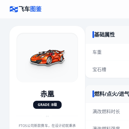
飞车
图鉴
基础属性
×
评价赛车
车重
宝石槽
速度
5.0分
★
★
★
★
★
★
★
★
★
★
赤凰
燃料/点火/进
对抗
5.0分
GRADE: B级
★
★
★
★
★
★
★
★
★
★
满改燃料时长
“
FTOS公司新款赛车，在设计初就秉承
手感
5.0分
满改燃料强度