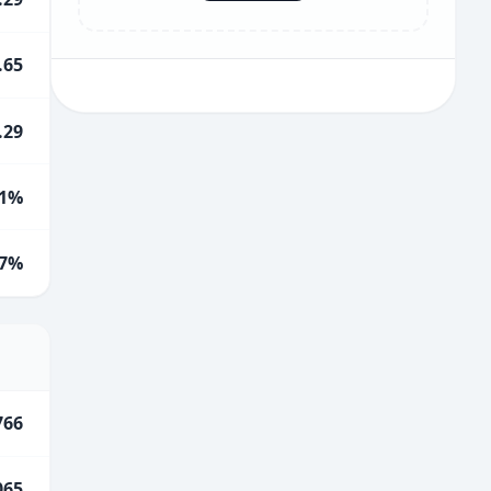
.65
.29
1%
.7%
766
065