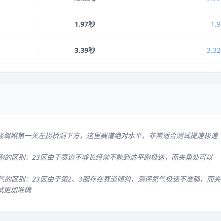
1.97秒
1.
3.39秒
3.3
级驾照第一关左拐桥洞下方，这里赛道绝对水平，非常适合测试提速极速
平跑的区别：23区由于赛道不够长经常不能到达平跑极速，而夹角处可以
气的区别：23区由于第2、3圈存在赛道倾斜，测评氮气极速不准确，而夹
试更加准确