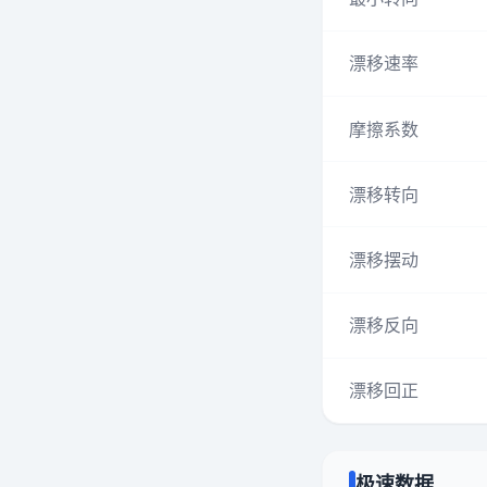
漂移速率
摩擦系数
漂移转向
漂移摆动
漂移反向
漂移回正
极速数据