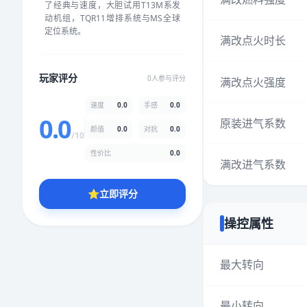
了经典与速度，大胆试用T13M系发
★
★
★
★
★
★
★
★
★
★
动机组，TQR11增排系统与MS全球
定位系统。
满改点火时长
颜值
5.0分
玩家评分
0人参与评分
满改点火强度
★
★
★
★
★
★
★
★
★
★
速度
0.0
手感
0.0
0.0
原装进气系数
颜值
0.0
对抗
0.0
性价比
5.0分
/10
★
★
★
★
★
★
★
★
★
★
性价比
0.0
满改进气系数
⭐
立即评分
* 综合评分为玩家评分结果，速度占比0%，手感占比0%，对抗占比
0%，性价比占比0%，颜值占比0%
操控属性
提交评分
最大转向
最小转向