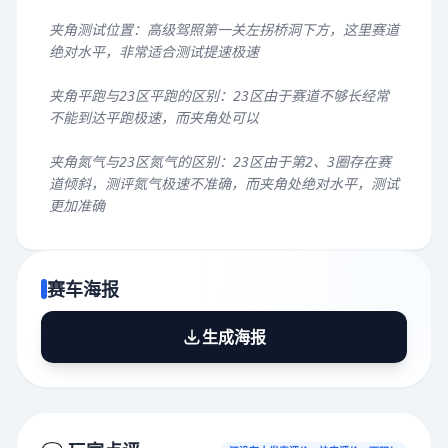
夹角测试位置：高级驾照第一关左拐桥洞下方，这里赛道
绝对水平，非常适合测试提速极速
夹角平跑与23区平跑的区别：23区由于赛道不够长经常
不能到达平跑极速，而夹角处可以
夹角氮气与23区氮气的区别：23区由于第2、3圈存在赛
道倾斜，测评氮气极速不准确，而夹角处绝对水平，测试
更加准确
赛车海报
生成海报