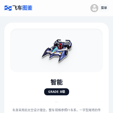
飞车
图鉴
菜单
×
评价赛车
速度
5.0分
★
★
★
★
★
★
★
★
★
★
智能
对抗
5.0分
GRADE: B级
★
★
★
★
★
★
★
★
★
★
“
车身采用后太空设计理念，整车规格参照F1车系，一字型尾喷的传
手感
5.0分