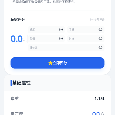
统理念确保了销售量和口碑，也提升了稳定性.
★
★
★
★
★
★
★
★
★
★
玩家评分
0人参与评分
颜值
5.0分
速度
0.0
手感
0.0
★
★
★
★
★
★
★
★
★
★
0.0
颜值
0.0
对抗
0.0
/10
性价比
0.0
性价比
5.0分
★
★
★
★
★
★
★
★
★
★
⭐
立即评分
* 综合评分为玩家评分结果，速度占比0%，手感占比0%，对抗占
比0%，性价比占比0%，颜值占比0%
基础属性
提交评分
车重
1.15t
宝石槽