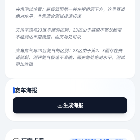
夹角测试位置：高级驾照第一关左拐桥洞下方，这里赛道
绝对水平，非常适合测试提速极速
夹角平跑与23区平跑的区别：23区由于赛道不够长经常
不能到达平跑极速，而夹角处可以
夹角氮气与23区氮气的区别：23区由于第2、3圈存在赛
道倾斜，测评氮气极速不准确，而夹角处绝对水平，测试
更加准确
赛车海报
生成海报