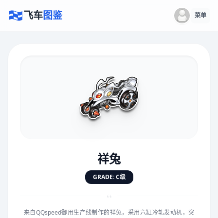
飞车
图鉴
菜单
×
评价赛车
速度
5.0分
★
★
★
★
★
★
★
★
★
★
祥兔
对抗
5.0分
GRADE: C级
★
★
★
★
★
★
★
★
★
★
“
来自QQspeed御用生产线制作的祥兔，采用六缸冷轧发动机，突
手感
5.0分