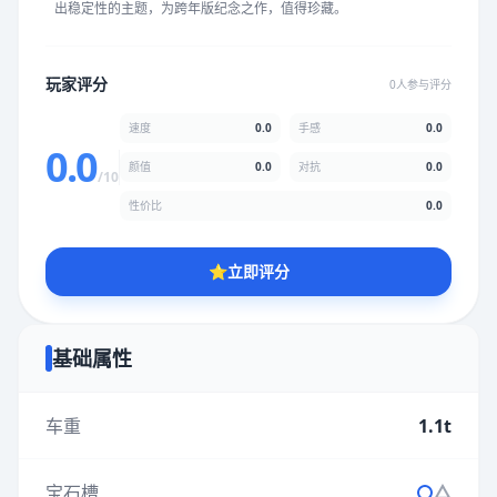
出稳定性的主题，为跨年版纪念之作，值得珍藏。
★
★
★
★
★
★
★
★
★
★
玩家评分
0人参与评分
颜值
5.0分
速度
0.0
手感
0.0
★
★
★
★
★
★
★
★
★
★
0.0
颜值
0.0
对抗
0.0
/10
性价比
0.0
性价比
5.0分
★
★
★
★
★
★
★
★
★
★
⭐
立即评分
* 综合评分为玩家评分结果，速度占比0%，手感占比0%，对抗占
比0%，性价比占比0%，颜值占比0%
基础属性
提交评分
车重
1.1t
宝石槽