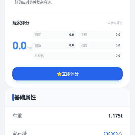
好的应对多种复杂弯道。
★
★
★
★
★
★
★
★
★
★
玩家评分
0人参与评分
颜值
5.0分
速度
0.0
手感
0.0
★
★
★
★
★
★
★
★
★
★
0.0
颜值
0.0
对抗
0.0
/10
性价比
0.0
性价比
5.0分
★
★
★
★
★
★
★
★
★
★
⭐
立即评分
* 综合评分为玩家评分结果，速度占比0%，手感占比0%，对抗占
比0%，性价比占比0%，颜值占比0%
基础属性
提交评分
车重
1.175t
宝石槽