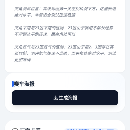
夹角测试位置：高级驾照第一关左拐桥洞下方，这里赛道
绝对水平，非常适合测试提速极速
夹角平跑与23区平跑的区别：23区由于赛道不够长经常
不能到达平跑极速，而夹角处可以
夹角氮气与23区氮气的区别：23区由于第2、3圈存在赛
道倾斜，测评氮气极速不准确，而夹角处绝对水平，测试
更加准确
赛车海报
生成海报