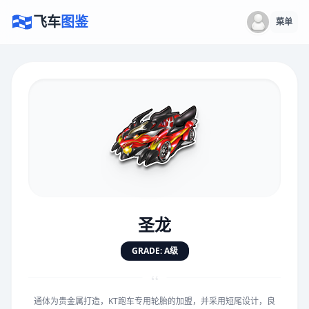
飞车
图鉴
菜单
×
评价赛车
速度
5.0分
★
★
★
★
★
★
★
★
★
★
圣龙
对抗
5.0分
GRADE: A级
★
★
★
★
★
★
★
★
★
★
“
通体为贵金属打造，KT跑车专用轮胎的加盟，并采用短尾设计，良
手感
5.0分