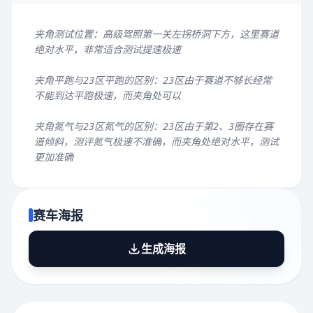
夹角测试位置：高级驾照第一关左拐桥洞下方，这里赛道
绝对水平，非常适合测试提速极速
夹角平跑与23区平跑的区别：23区由于赛道不够长经常
不能到达平跑极速，而夹角处可以
夹角氮气与23区氮气的区别：23区由于第2、3圈存在赛
道倾斜，测评氮气极速不准确，而夹角处绝对水平，测试
更加准确
赛车海报
生成海报