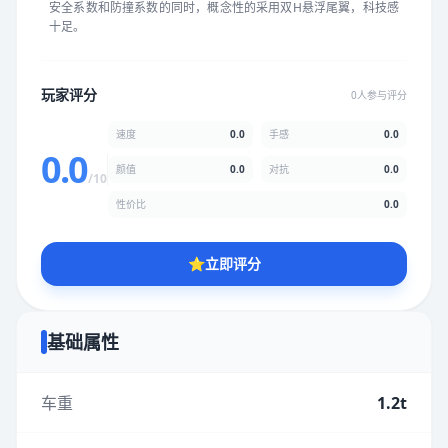
安全系数和防撞系数的同时，概念性的采用双H悬浮尾翼，科技感
★
★
★
★
★
★
★
★
★
★
十足。
颜值
5.0分
玩家评分
0人参与评分
★
★
★
★
★
★
★
★
★
★
速度
0.0
手感
0.0
0.0
颜值
0.0
对抗
0.0
/10
性价比
5.0分
性价比
0.0
★
★
★
★
★
★
★
★
★
★
⭐
立即评分
* 综合评分为玩家评分结果，速度占比0%，手感占比0%，对抗占
比0%，性价比占比0%，颜值占比0%
基础属性
提交评分
车重
1.2t