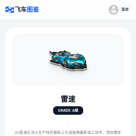
飞车
图鉴
菜单
×
评价赛车
速度
5.0分
★
★
★
★
★
★
★
★
★
★
雷速
对抗
5.0分
GRADE: A级
★
★
★
★
★
★
★
★
★
★
“
AS雷速在流火生产线的基础上引进瑞典最新加工技术，增加整车
手感
5.0分