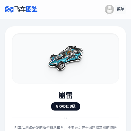
飞车
图鉴
菜单
×
评价赛车
速度
5.0分
★
★
★
★
★
★
★
★
★
★
崩雷
对抗
5.0分
GRADE: B级
★
★
★
★
★
★
★
★
★
★
“
F1车队测试研发的新型概念车系，主要亮点在于涡轮增加器的膨胀
手感
5.0分