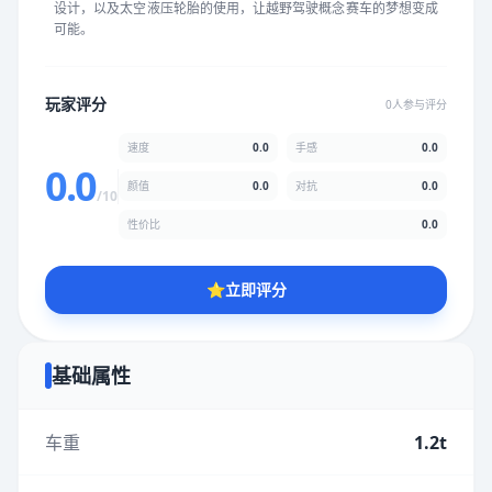
设计，以及太空液压轮胎的使用，让越野驾驶概念赛车的梦想变成
★
★
★
★
★
★
★
★
★
★
可能。
颜值
5.0分
玩家评分
0人参与评分
★
★
★
★
★
★
★
★
★
★
速度
0.0
手感
0.0
0.0
颜值
0.0
对抗
0.0
/10
性价比
5.0分
性价比
0.0
★
★
★
★
★
★
★
★
★
★
⭐
立即评分
* 综合评分为玩家评分结果，速度占比0%，手感占比0%，对抗占
比0%，性价比占比0%，颜值占比0%
基础属性
提交评分
车重
1.2t