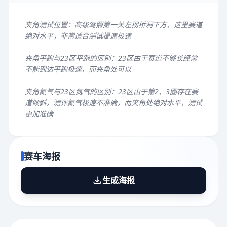
夹角测试位置：高级驾照第一关左拐桥洞下方，这里赛道
绝对水平，非常适合测试提速极速
夹角平跑与23区平跑的区别：23区由于赛道不够长经常
不能到达平跑极速，而夹角处可以
夹角氮气与23区氮气的区别：23区由于第2、3圈存在赛
道倾斜，测评氮气极速不准确，而夹角处绝对水平，测试
更加准确
赛车海报
生成海报