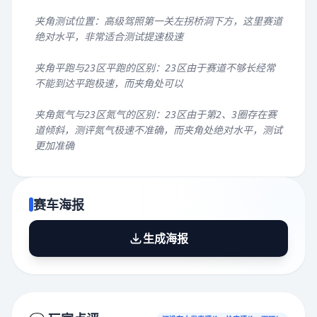
夹角测试位置：高级驾照第一关左拐桥洞下方，这里赛道
绝对水平，非常适合测试提速极速
夹角平跑与23区平跑的区别：23区由于赛道不够长经常
不能到达平跑极速，而夹角处可以
夹角氮气与23区氮气的区别：23区由于第2、3圈存在赛
道倾斜，测评氮气极速不准确，而夹角处绝对水平，测试
更加准确
赛车海报
生成海报