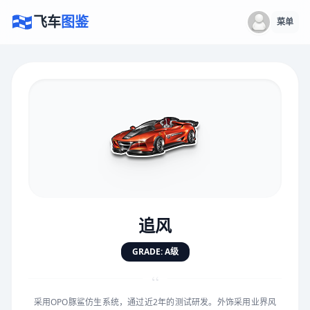
飞车
图鉴
菜单
×
评价赛车
速度
5.0分
★
★
★
★
★
★
★
★
★
★
追风
对抗
5.0分
GRADE: A级
★
★
★
★
★
★
★
★
★
★
“
采用OPO豚鲨仿生系统，通过近2年的测试研发。外饰采用业界风
手感
5.0分