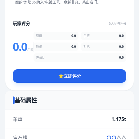
靡的“烈焰火-纳米”电镀工艺，卓越非凡，系出名门。
★
★
★
★
★
★
★
★
★
★
玩家评分
0人参与评分
颜值
5.0分
速度
0.0
手感
0.0
★
★
★
★
★
★
★
★
★
★
0.0
颜值
0.0
对抗
0.0
/10
性价比
0.0
性价比
5.0分
★
★
★
★
★
★
★
★
★
★
⭐
立即评分
* 综合评分为玩家评分结果，速度占比0%，手感占比0%，对抗占
比0%，性价比占比0%，颜值占比0%
基础属性
提交评分
车重
1.175t
宝石槽