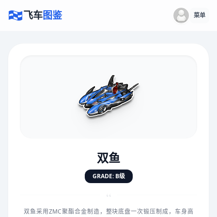
飞车
图鉴
菜单
×
评价赛车
速度
5.0分
★
★
★
★
★
★
★
★
★
★
双鱼
对抗
5.0分
GRADE: B级
★
★
★
★
★
★
★
★
★
★
“
双鱼采用ZMC聚酯合金制造，整块底盘一次锻压制成，车身高
手感
5.0分