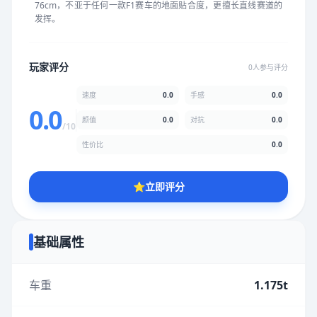
76cm，不亚于任何一款F1赛车的地面贴合度，更擅长直线赛道的
★
★
★
★
★
★
★
★
★
★
发挥。
颜值
5.0分
玩家评分
0人参与评分
★
★
★
★
★
★
★
★
★
★
速度
0.0
手感
0.0
0.0
颜值
0.0
对抗
0.0
/10
性价比
5.0分
性价比
0.0
★
★
★
★
★
★
★
★
★
★
⭐
立即评分
* 综合评分为玩家评分结果，速度占比0%，手感占比0%，对抗占
比0%，性价比占比0%，颜值占比0%
基础属性
提交评分
车重
1.175t