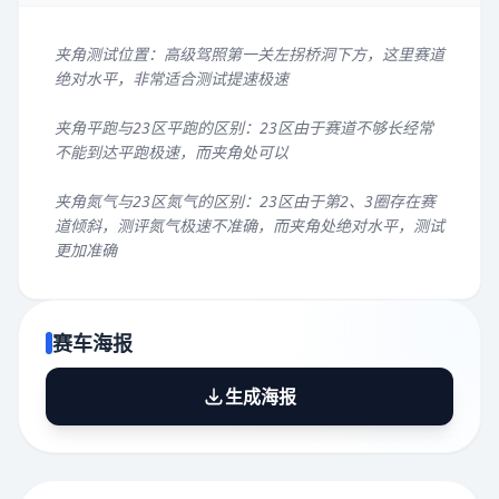
夹角测试位置：高级驾照第一关左拐桥洞下方，这里赛道
绝对水平，非常适合测试提速极速
夹角平跑与23区平跑的区别：23区由于赛道不够长经常
不能到达平跑极速，而夹角处可以
夹角氮气与23区氮气的区别：23区由于第2、3圈存在赛
道倾斜，测评氮气极速不准确，而夹角处绝对水平，测试
更加准确
赛车海报
生成海报