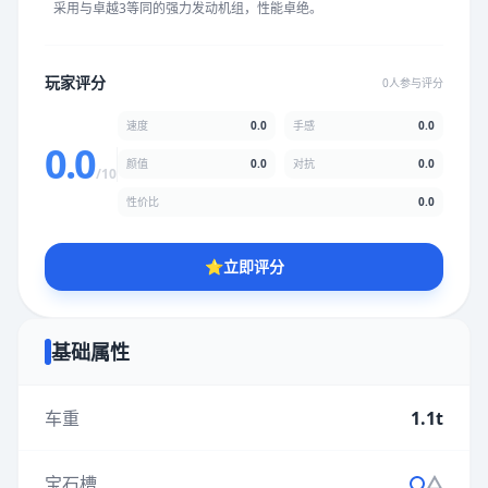
采用与卓越3等同的强力发动机组，性能卓绝。
★
★
★
★
★
★
★
★
★
★
玩家评分
0人参与评分
颜值
5.0分
速度
0.0
手感
0.0
★
★
★
★
★
★
★
★
★
★
0.0
颜值
0.0
对抗
0.0
/10
性价比
0.0
性价比
5.0分
★
★
★
★
★
★
★
★
★
★
⭐
立即评分
* 综合评分为玩家评分结果，速度占比0%，手感占比0%，对抗占
比0%，性价比占比0%，颜值占比0%
基础属性
提交评分
车重
1.1t
宝石槽