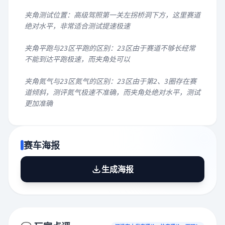
夹角测试位置：高级驾照第一关左拐桥洞下方，这里赛道
绝对水平，非常适合测试提速极速
夹角平跑与23区平跑的区别：23区由于赛道不够长经常
不能到达平跑极速，而夹角处可以
夹角氮气与23区氮气的区别：23区由于第2、3圈存在赛
道倾斜，测评氮气极速不准确，而夹角处绝对水平，测试
更加准确
赛车海报
生成海报