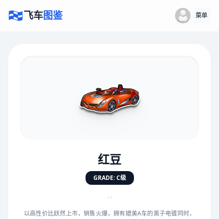
飞车
图鉴
菜单
×
评价赛车
速度
5.0分
★
★
★
★
★
★
★
★
★
★
红豆
对抗
5.0分
GRADE: C级
★
★
★
★
★
★
★
★
★
★
“
以高性价比跃然上市，销售火爆，拥有媲美A车的离子电镀同时，
手感
5.0分