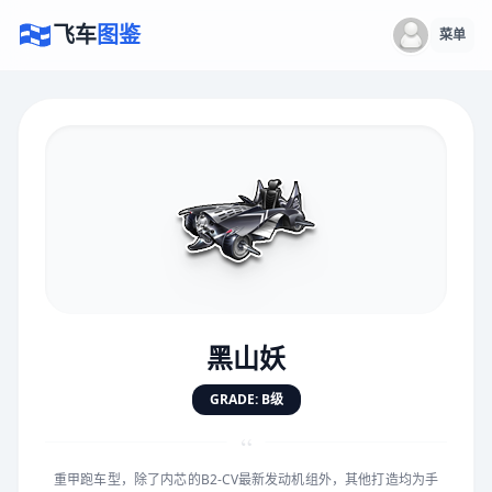
飞车
图鉴
菜单
×
评价赛车
速度
5.0分
★
★
★
★
★
★
★
★
★
★
黑山妖
对抗
5.0分
GRADE: B级
★
★
★
★
★
★
★
★
★
★
“
重甲跑车型，除了内芯的B2-CV最新发动机组外，其他打造均为手
手感
5.0分