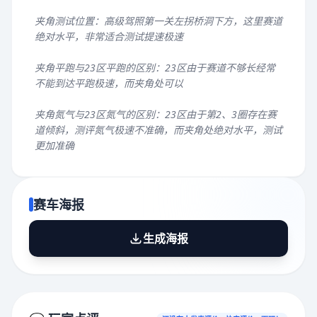
夹角测试位置：高级驾照第一关左拐桥洞下方，这里赛道
绝对水平，非常适合测试提速极速
夹角平跑与23区平跑的区别：23区由于赛道不够长经常
不能到达平跑极速，而夹角处可以
夹角氮气与23区氮气的区别：23区由于第2、3圈存在赛
道倾斜，测评氮气极速不准确，而夹角处绝对水平，测试
更加准确
赛车海报
生成海报