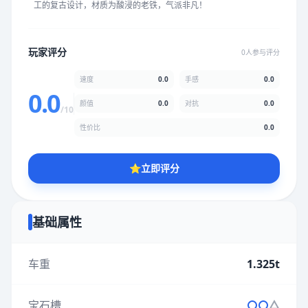
工的复古设计，材质为酸浸的老铁，气派非凡！
★
★
★
★
★
★
★
★
★
★
玩家评分
0人参与评分
颜值
5.0分
速度
0.0
手感
0.0
★
★
★
★
★
★
★
★
★
★
0.0
颜值
0.0
对抗
0.0
/10
性价比
0.0
性价比
5.0分
★
★
★
★
★
★
★
★
★
★
⭐
立即评分
* 综合评分为玩家评分结果，速度占比0%，手感占比0%，对抗占
比0%，性价比占比0%，颜值占比0%
基础属性
提交评分
车重
1.325t
宝石槽