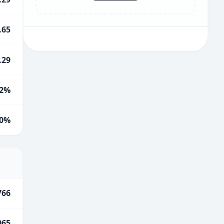
.65
.29
2%
0%
766
065