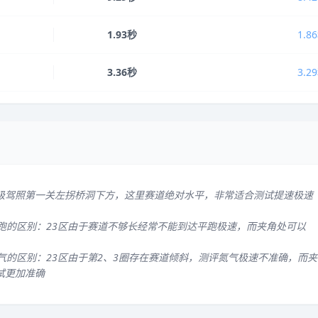
1.93秒
1.8
3.36秒
3.2
级驾照第一关左拐桥洞下方，这里赛道绝对水平，非常适合测试提速极速
平跑的区别：23区由于赛道不够长经常不能到达平跑极速，而夹角处可以
气的区别：23区由于第2、3圈存在赛道倾斜，测评氮气极速不准确，而夹
试更加准确