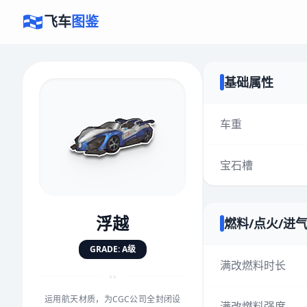
飞车
图鉴
基础属性
×
评价赛车
车重
宝石槽
速度
5.0分
★
★
★
★
★
★
★
★
★
★
浮越
燃料/点火/进
对抗
5.0分
GRADE: A级
★
★
★
★
★
★
★
★
★
★
满改燃料时长
“
运用航天材质，为CGC公司全封闭设
手感
5.0分
满改燃料强度