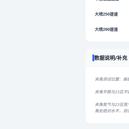
大喷250提速
大喷290提速
数据说明/补充
夹角测试位置：高
夹角平跑与23区
夹角氮气与23区氮
角处绝对水平，测