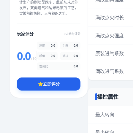
计生产的制动型跑车，此前从未对外
★
★
★
★
★
★
★
★
★
★
发布，双向进气和纳米电镀的工艺，
突破前瞻极限，大有领跑之势。
满改点火时长
颜值
5.0分
玩家评分
0人参与评分
满改点火强度
★
★
★
★
★
★
★
★
★
★
速度
0.0
手感
0.0
0.0
原装进气系数
颜值
0.0
对抗
0.0
性价比
5.0分
/10
★
★
★
★
★
★
★
★
★
★
性价比
0.0
满改进气系数
⭐
立即评分
* 综合评分为玩家评分结果，速度占比0%，手感占比0%，对抗占比
0%，性价比占比0%，颜值占比0%
操控属性
提交评分
最大转向
最小转向