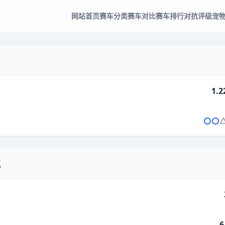
网站首页
赛车分类
赛车对比
赛车排行
对抗评级
宠
1.2
气
6