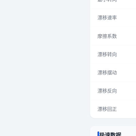
漂移速率
摩擦系数
漂移转向
漂移摆动
漂移反向
漂移回正
极速数据