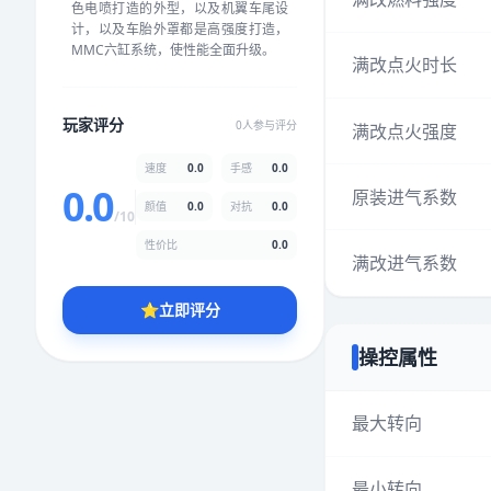
色电喷打造的外型，以及机翼车尾设
★
★
★
★
★
★
★
★
★
★
计，以及车胎外罩都是高强度打造，
MMC六缸系统，使性能全面升级。
满改点火时长
颜值
5.0分
玩家评分
0人参与评分
满改点火强度
★
★
★
★
★
★
★
★
★
★
速度
0.0
手感
0.0
0.0
原装进气系数
颜值
0.0
对抗
0.0
性价比
5.0分
/10
★
★
★
★
★
★
★
★
★
★
性价比
0.0
满改进气系数
⭐
立即评分
* 综合评分为玩家评分结果，速度占比0%，手感占比0%，对抗占比
0%，性价比占比0%，颜值占比0%
操控属性
提交评分
最大转向
最小转向