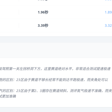
1.96秒
1.8
3.39秒
3.3
级驾照第一关左拐桥洞下方，这里赛道绝对水平，非常适合测试提速极速
平跑的区别：23区由于赛道不够长经常不能到达平跑极速，而夹角处可以
气的区别：23区由于第2、3圈存在赛道倾斜，测评氮气极速不准确，而夹
试更加准确