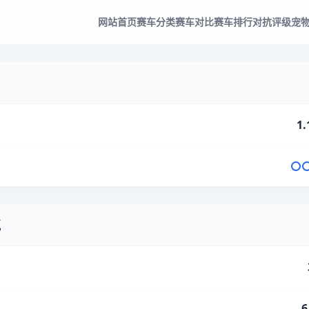
网站首页
赛车分类
赛车对比
赛车排行
对抗评级
宠
1.
气
6