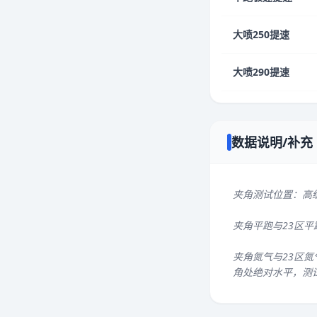
大喷250提速
大喷290提速
数据说明/补充
夹角测试位置：高
夹角平跑与23区
夹角氮气与23区氮
角处绝对水平，测