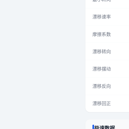
漂移速率
摩擦系数
漂移转向
漂移摆动
漂移反向
漂移回正
极速数据