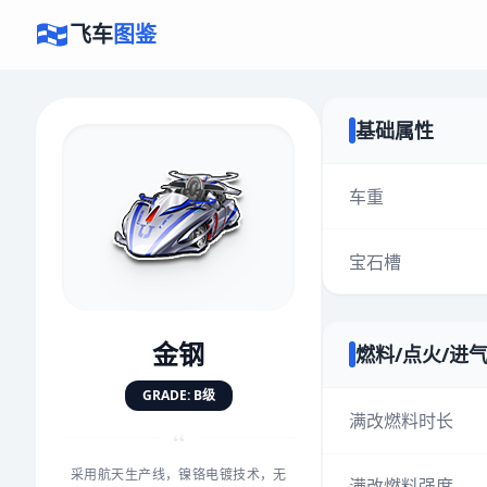
飞车
图鉴
基础属性
×
评价赛车
车重
宝石槽
速度
5.0分
★
★
★
★
★
★
★
★
★
★
金钢
燃料/点火/进
对抗
5.0分
GRADE: B级
★
★
★
★
★
★
★
★
★
★
满改燃料时长
“
采用航天生产线，镍铬电镀技术，无
手感
5.0分
满改燃料强度