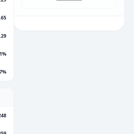
.65
.29
1%
.7%
248
359